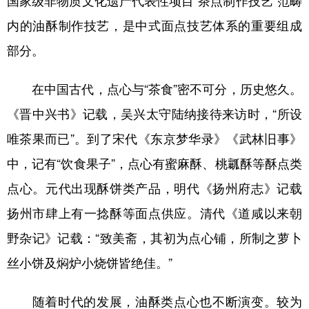
国家级非物质文化遗产代表性项目“茶点制作技艺”范畴
内的油酥制作技艺，是中式面点技艺体系的重要组成
部分。
在中国古代，点心与“茶食”密不可分，历史悠久。
《晋中兴书》记载，吴兴太守陆纳接待来访时，“所设
唯茶果而已”。到了宋代《东京梦华录》《武林旧事》
中，记有“饮食果子”，点心有蜜麻酥、桃瓤酥等酥点类
点心。元代出现酥饼类产品，明代《扬州府志》记载
扬州市肆上有一捻酥等面点供应。清代《道咸以来朝
野杂记》记载：“致美斋，其初为点心铺，所制之萝卜
丝小饼及焖炉小烧饼皆绝佳。”
随着时代的发展，油酥类点心也不断演变。较为