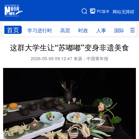
手机版
PC版本
网站无障碍
网站地图
首页
学习进行时
高层
时政
人事
国际
财
这群大学生让“苏嘟嘟”变身非遗美食
学习进行时
高层
时政
人事
2026-05-09 09:12:47
来源：中国青年报
国际
财经
网评
港澳
台湾
思客智库
全球连线
教育
科技
科创
量子
体育
文化
书画
健康
军事
访谈
视频
图片
政务
法律
中央文件
金融
汽车
食品
人居
信息化
数字经济