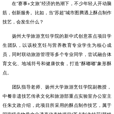
山东
河南
湖北
湖南
在“赛事+文旅”经济的热潮下，不少年轻人开动脑
筋，创新服务。比如，当“苏超”城市图腾遇上酥点制作
广东
广西
海南
重庆
技艺，会发生什么？
四川
贵州
云南
西藏
陕西
甘肃
青海
宁夏
扬州大学旅游烹饪学院的新中式创意茶点项目学
生团队，以该校烹饪与营养教育专业学生为核心成
新疆
内蒙古
黑龙江
员，同时联动旅游管理等多个专业同学，尝试融合体
育文化、地域符号和健康饮食，打造“酥嘟嘟”象形酥
多语种频道
点。
English
Español
Français
عربى
团队指导老师、扬州大学旅游烹饪学院副教授，
Русский язык
日本語
한국어
中餐非遗技艺传承文化和旅游部重点实验室办公室主
Deutsch
Português
任朱文政介绍，此项目所采用的酥点制作技艺，属于