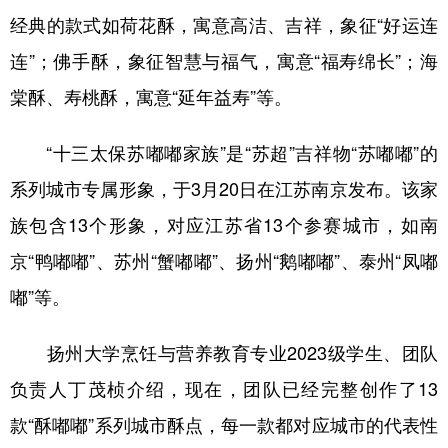
经典的款式如荷花酥，寓意高洁、吉祥，象征“好运连
连”；佛手酥，象征智慧与福气，寓意“福寿绵长”；海
棠酥、寿桃酥，寓意“延年益寿”等。
“十三太保苏嘟嘟家族”是“苏超”吉祥物“苏嘟嘟”的
系列城市专属形象，于3月20日在江苏南京发布。该家
族包含13个形象，对应江苏省13个参赛城市，如南
京“鸭嘟嘟”、苏州“蟹嘟嘟”、扬州“鹅嘟嘟”、泰州“凤嘟
嘟”等。
扬州大学烹饪与营养教育专业2023级学生、团队
负责人丁茂桢介绍，现在，团队已经完整创作了13
款“酥嘟嘟”系列城市酥点，每一款都对应城市的代表性