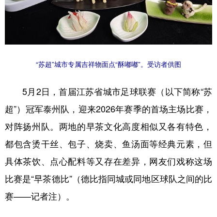
学术中国
乡村振兴
银龄
溯源中国
城市
旅游
能源
会展
彩票
娱乐
时尚
悦读
“苏超”城市专属吉祥物面点“酥嘟嘟”。受访者供图
公益
一带一路
亚太网
上市公司
5月2日，首届江苏省城市足球联赛（以下简称“苏
文化产业
超”）冠军泰州队，迎来2026年赛季的首场主场比赛，
对阵扬州队。两地的早茶文化高度相似又各有特色，
地方频道
都包含烫干丝、包子、烧卖、鱼汤面等经典元素，但
北京
天津
河北
山西
具体茶饮、点心配料等又存在差异，网友们戏称这场
比赛是“早茶德比”（德比指同城或同地区球队之间的比
辽宁
吉林
上海
江苏
赛——记者注）。
浙江
安徽
福建
江西