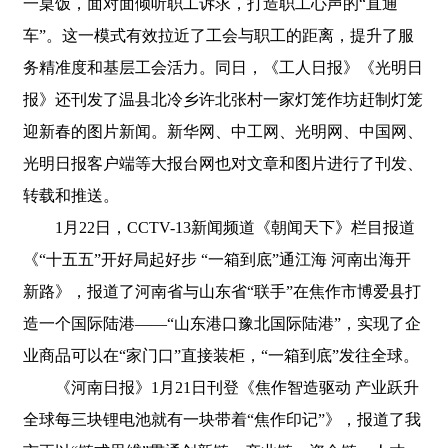
一桌饭，面对面倾听职工诉求，打造职工心声的“直通
车”。这一模式有效拉近了工会与职工的距离，提升了服
务精准度和基层工会活力。同日，《工人日报》《光明日
报》还刊发了温县北冷乡许北张村一家灯笼作坊赶制灯笼
迎新春的图片新闻。新华网、中工网、光明网、中国网、
光明日报客户端等大报台网也对文章和图片进行了刊发、
转载和推送。
1月22日，CCTV-13新闻频道《朝闻天下》栏目报道
《“十五五”开好局起好步 “一箱到底”通江海 河南出海开
新路》，报道了河南省与山东省“联手”在焦作市博爱县打
造一个国际陆港——“山东港口豫北国际陆港”，实现了企
业商品可以在“家门口”直接装柜，“一箱到底”发往全球。
《河南日报》1月21日刊登《焦作智造驱动 产业跃升
全球每三块锂电池就有一块带着“焦作印记”》，报道了我