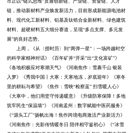
市正以“链式思维”贯通创新链、产业链、资金链、人才
链，推动新材料产业焕发新活力，目前形成新能源电池材
料、现代化工新材料、铝基及钛锆合金新材料、绿色建筑
材料、超硬材料五大细分赛道，呈现“多点支撑、多元发
展”的良好态势。
上周，《从〈授时历〉到“两弹一星”：一场跨越时空
的科学家精神对话》《百年矿井“开采”出“文化富矿”》
《各地积极应对寒潮天气》《河南焦作：雪裹千山 银装
入梦》《秀我中国丨大寒：天寒地冻，岁底迎年》《寒冬
里的耕耘与希望》《焦作：雪映“检察蓝” 扫雪暖人心》
《大寒中，他们用坚守传递暖意》《升级防寒保障！多地
筑牢民生“保温墙”》《河南孟州：数字赋能中医药服务》
《“源头工厂”扬帆出海！焦作跨境电商激活产业新活力》
《河南焦作：光影传情暖冬日 陪伴相守鉴初心》《“冰雪