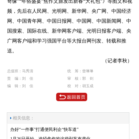
奇缘”“年俗盛宴”焦作文旅发出新春“大礼包”》等图文和视
频，先后在人民网、光明网、新华网、央广网、中国经济
网、中国青年网、中国日报网、中国网、中国新闻网、中
国搜索、国际在线、新华网客户端、光明日报客户端、央
广网客户端和学习强国平台等大报台网刊发、转载和推
送。
（记者李秋）
总值班：马秀清
统 筹：曾琳琳
责 编：刘 佳
审 核：郭 剑
编 辑：刘 佳
校 对：胡玉成
相关信息：
办好“一件事”打通便民利企“快车道”
1月26日开始，途经焦作的这些列车有变化