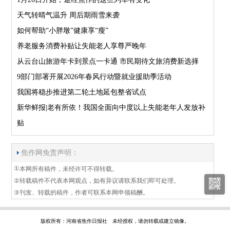
天气转晴气温升 周后期雨雪来袭
如何帮助“小胖墩”健康享“瘦”
养老服务消费补贴让失能老人享尊严晚年
从云台山旅游年卡到景点一卡通 市民期待文旅消费新选择
9部门部署开展2026年春风行动暨就业援助季活动
我国将稳步推进第二轮土地延包整省试点
新华鲜报|老有所依！我国全面向中度以上失能老年人发放补
贴
焦作网免责声明：
①
本网所有稿件，未经许可不得转载。
②
转载稿件不代表本网观点，如有异议请联系我们即可处理。
③
刊发、转载的稿件，作者可联系本网申领稿酬。
版权所有：河南省焦作日报社 未经授权，请勿转载或建立镜像。