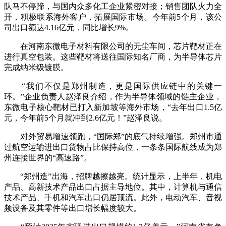
队马不停蹄，与国内众多化工企业紧密对接；销售团队火力全
开，积极联系海外客户，拓展国际市场。今年前5个月，该公
司出口额达4.16亿元，同比增长9%。
在河南东微电子材料有限公司的无尘车间，芯片靶材正在
进行真空包装。这些靶材将送往国际知名厂商，为半导体芯片
完成纳米级镀膜。
“我们不仅是郑州制造，更是国际供应链中的关键一
环。”企业负责人赵泽良介绍，作为半导体领域的链主企业，
东微电子核心靶材已打入新加坡等海外市场，“去年出口1.5亿
元，今年前5个月就冲到2.6亿元！”赵泽良说。
对外贸易增速领跑，“国际郑”的底气持续增强。郑州市通
过航空运输进出口货物占比保持高位，一条条国际航线成为郑
州连接世界的“高速路”。
“郑州造”出海，招牌越擦越亮。统计显示，上半年，机电
产品、高新技术产品出口占据主导地位。其中，计算机与通信
技术产品、手机和汽车出口仍居顶流。此外，电动汽车、音视
频设备及其零件等出口增长幅度较大。