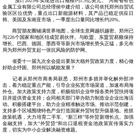
“预计2025年实现进出口规模约1.3亿美元。”河南省有色
金属工业有限公司总经理侯中建介绍，该公司依托郑州自贸试
验区区位优势，重点出口新能源材料，其产品已稳定供应日
韩、美国及东南亚市场，一季度出口量同比增长约20%。
商贸朋友圈铺满世界地图，全球生意网越织越密。郑州已
与226个国家和地区结成贸易伙伴。与欧盟、东盟贸易额保持
增长。巴西、德国、墨西哥等新兴市场增长势头正猛，多元布
局为郑州外贸支起一张抗风险的防护网。
省委十一届九次全会提出要加大稳外贸政策力度，精心做
好助企纾困。郑州何以赋能发展？
记者从郑州市商务局获悉，郑州市多措并举化解外部冲
击，着力稳定重点产能，引导企业拓宽市场渠道，加速布局海
外仓。加大政策支持力度，积极组织企业申报各类外贸扶持项
目并提供资金支持；会同相关部门举办助力制造业企业出海活
动。积极搭建平台，助力企业精准触达市场。推动示范创建，
支持多个区域围绕特色产业打造国家外贸转型升级基地。抢抓
政策机遇，大力培育二手车、“新三样”等外贸新增长点。加强
金融支持，加大“外贸贷”和出口退税资金池政策宣传落实力
度，切实为中小企业解决融资难题。