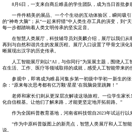
8月6日，一支来自商丘睢县的学生团队，成为当日首批参
一件件精美的展品、一个个生动的互动体验区，瞬间吸引了
的“神奇大脑”；从“一起来狩猎”中人类生存工具的演变，到“
每一步都踏响着人类文明传承的坚实足音。
在智慧人类展厅，科技辅导员刘美麟介绍，展厅以我们从哪
再到与自然和谐共生的发展历程。展厅入口设置了甲骨文演化
晰展现出汉字的历史传承。
人工智能展厅则以“AI，与你同行”为策展主题，围绕人工
在生活、工作、医疗等领域取得的成就，感受人工智能带来的
参观中，即将成为睢县河集乡第一初级中学初一新生的张晋兴
杂：“原来每次思考都有亿万颗‘星星’在我脑袋里跳舞！”
老师和家长们则从更深层次解读这场旅程。一位学生家长对“
化自信根基。让他们了解来路，才能更坚定地开拓前路。”
作为全国科普教育基地，河南省科技馆自2023年试运行以来
“作为中原科普版图上的新亮点，智慧人类展厅和人工智能展
说。