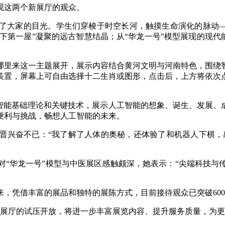
观这两个新展厅的观众。
大家的目光。学生们穿梭于时空长河，触摸生命演化的脉动——
天下第一屋”凝聚的远古智慧结晶；从“华龙一号”模型展现的现代
里来这一主题展开，展示内容结合黄河文明与河南特色，围绕智
装置，屏幕上可自由选择十二生肖或图形，点击后，上方将依次
智能基础理论和关键技术，展示人工智能的想象、诞生、发展、
便利与挑战，畅想人工智能的未来。
奋不已：“我了解了人体的奥秘，还体验了和机器人下棋，感
华龙一号”模型与中医展区感触颇深，她表示：“尖端科技与
，凭借丰富的展品和独特的展陈方式，目前接待观众已突破60
厅的试压开放，将进一步丰富展览内容、提升服务质量，为更