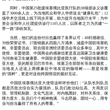
同时，中国第25批援埃塞俄比亚医疗队的38场巡诊义诊覆
盖了3000余人次，为当地民众和华人华侨送去“健康礼包”；12
场学术交流线上线下同步开展，助力提升当地医疗水平；为中
资企业和华人社团提供诊疗1105人次，以医者之力为共建“一
带一路”添砖加瓦。
当然，他们的这份付出也赢得了各界认可：49封感谢信、
39份荣誉证书、27面锦旗从四面八方涌来，涵盖中国驻埃塞机
构、非盟委员会、联合国非洲经济委员会等众多单位，其中大
使馆、非盟使团、中国商会的感谢信更是直达国家卫生健康委
与河南省卫生健康委。中国驻非盟使团大使、中国驻埃塞俄比
亚大使、亚的斯亚贝巴市市长、埃塞卫生部部长等亲自颁奖，
当地友人还送上两棵象征中埃友谊的咖啡树——那是埃塞
的“国粹”，更是对这份跨国情谊的最好见证。
中国驻埃塞俄比亚大使馆这样评价他们：“从队长到队员
都是历批次综合实力最强的，队员们政治站位高、大局意识
强、管理机制新、文化气息浓、对内氛围好、对外关系佳、保
障力度大，队员们个个精神饱满、斗志昂扬、团结一心，用专
业与担当赢得了所有人的尊重。”