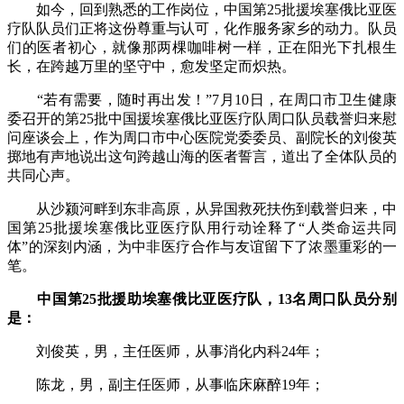
如今，回到熟悉的工作岗位，中国第25批援埃塞俄比亚医
疗队队员们正将这份尊重与认可，化作服务家乡的动力。队员
们的医者初心，就像那两棵咖啡树一样，正在阳光下扎根生
长，在跨越万里的坚守中，愈发坚定而炽热。
“若有需要，随时再出发！”7月10日，在周口市卫生健康
委召开的第25批中国援埃塞俄比亚医疗队周口队员载誉归来慰
问座谈会上，作为周口市中心医院党委委员、副院长的刘俊英
掷地有声地说出这句跨越山海的医者誓言，道出了全体队员的
共同心声。
从沙颍河畔到东非高原，从异国救死扶伤到载誉归来，中
国第25批援埃塞俄比亚医疗队用行动诠释了“人类命运共同
体”的深刻内涵，为中非医疗合作与友谊留下了浓墨重彩的一
笔。
中国第25批援助埃塞俄比亚医疗队，13名周口队员分别
是：
刘俊英，男，主任医师，从事消化内科24年；
陈龙，男，副主任医师，从事临床麻醉19年；