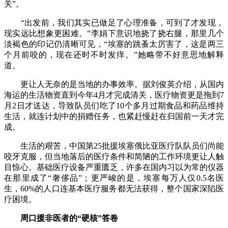
关”。
“出发前，我们其实已做足了心理准备，可到了才发现，
现实远比想象更困难。”李娟下意识地挠了挠右腿，那里几个
淡褐色的印记仍清晰可见，“埃塞的跳蚤太厉害了，这是两三
个月前咬的，现在还时不时发痒。”她略带不好意思地解释
道。
更让人无奈的是当地的办事效率。据刘俊英介绍，从国内
海运的生活物资直到今年4月才完成清关，医疗物资更是拖到7
月2日才送达，导致队员们吃了10个多月过期食品和药品维持
生活，就连计划中的捐赠任务，也紧赶慢赶在归国前一天才完
成。
生活的艰苦，中国第25批援埃塞俄比亚医疗队队员们尚能
咬牙克服，但当地落后的医疗条件和简陋的工作环境更让人触
目惊心。基础医疗设备严重匮乏，许多在国内习以为常的仪器
在那里成了“奢侈品”；更严峻的是，埃塞每万人仅0.5名医
生，60%的人口连基本医疗服务都无法获得，整个国家深陷医
疗困境。
周口援非医者的“硬核”答卷