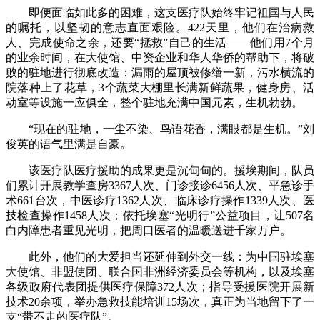
即便面临如此多的困难，这支医疗队始终牢记祖国与人民
的嘱托，以坚韧的意志直面艰险。422天里，他们在治病救
人、完成使命之余，还要“拯救”自己的生活——他们用7个月
的业余时间，在大使馆、中资企业和华人华侨的帮助下，将破
败的驻地进行彻底改造：漏雨的屋顶被修缮一新，污水横流的
院落种上了花草，3个蔬菜大棚里长满新鲜蔬果，健身房、活
动室等设施一应俱全，整个驻地充满中国元素，生机勃勃。
“现在的驻地，一尘不染、鸟语花香，满眼都是生机。”刘
俊英的语气里满是自豪。
该医疗队医疗援助的成果更是沉甸甸的。援埃期间，队员
们累计开展教学查房3367人次、门诊接诊6456人次、平急诊手
术661台次，中医诊疗1362人次、临床诊疗操作1339人次、医
技检查操作1458人次；依托埃塞“光明行”公益项目，让507名
白内障患者重见光明，把周口医者的温暖送进千家万户。
此外，他们的大爱担当还延伸到外交一线：为中国驻埃塞
大使馆、非盟使团、联合国非洲经济委员会等机构，以及埃塞
各级政府代表团提供医疗保障372人次；指导受援医院开展新
技术20余项，举办急救技能培训15场次，真正为当地留下了一
支“带不走的医疗队”。