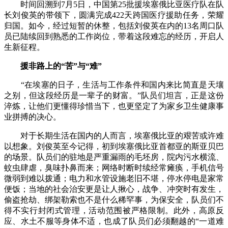
时间回溯到7月5日，中国第25批援埃塞俄比亚医疗队在队
长刘俊英的带领下，圆满完成422天跨国医疗援助任务，荣耀
归国。如今，经过短暂的休整，包括刘俊英在内的13名周口队
员已陆续回到熟悉的工作岗位，带着这段难忘的经历，开启人
生新征程。
援非路上的“苦”与“难”
“在埃塞的日子，生活与工作条件和国内来比简直是天壤
之别，但这段经历是一辈子的财富。”队员们坦言，正是这份
淬炼，让他们更懂得珍惜当下，也更坚定了为家乡卫生健康事
业拼搏的决心。
对于长期生活在国内的人而言，埃塞俄比亚的艰苦或许难
以想象。刘俊英至今记得，初到埃塞俄比亚首都亚的斯亚贝巴
的场景。队员们的驻地是严重漏雨的毛坯房，院内污水横流、
蚊虫肆虐，臭味扑鼻而来；网络时断时续经常瘫痪，手机信号
微弱到难以拨通；电力和水管设施老旧不堪，停水停电是家常
便饭；当地的社会治安更是让人揪心，战争、冲突时有发生，
偷盗抢劫、绑架勒索也不是什么稀罕事，为保安全，队员们不
得不实行封闭式管理，活动范围被严格限制。此外，高原反
应、水土不服等身体不适，也成了队员们必须翻越的“一道难