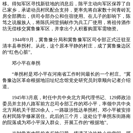
移。得知军区寻找新驻地的消息后，陈平主动向军区保荐了自
己家乡，承诺动员村民配合支持，更率先将自家数十间青砖瓦
房全部腾出，供司令部办公和住宿使用。在儿子的影响下，陈
笃之说服族人，将陈氏祠堂捐献作为兵工厂使用，将祖传酒作
坊无偿移交冀鲁豫军区，并拿出个人积蓄购置军需物资。
1944年9月，冀鲁豫分局和冀鲁豫军区司令部正式迁驻至
清丰县单拐村。从此，这个原本平静的村庄，成了冀鲁豫边区
的“红色心脏”。
邓小平在单拐
“单拐村是邓小平在河南省工作时间最长的一个村庄。”冀
鲁豫边区革命根据地旧址纪念馆党史研究员刘章顺向记者介绍
道。
1945年3月底，时任中共中央北方局代理书记、129师政治
委员并主持八路军前方总司令部工作的邓小平，率领中共中央
北方局机关干部20余人，一路跋涉抵达单拐村。邓小平被安排
在村民陈学修家居住。此后的三个月，这处位于单拐东街路南
的院落成为邓小平深入群众、开展工作的“根据地”。