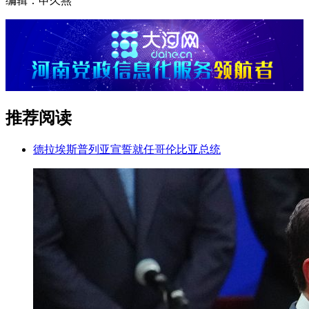
编辑：申久燕
推荐阅读
德拉埃斯普列亚宣誓就任哥伦比亚总统