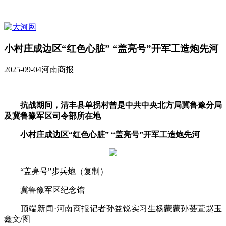
小村庄成边区“红色心脏” “盖亮号”开军工造炮先河
2025-09-04
河南商报
抗战期间，清丰县单拐村曾是中共中央北方局冀鲁豫分局
及冀鲁豫军区司令部所在地
小村庄成边区“红色心脏” “盖亮号”开军工造炮先河
“盖亮号”步兵炮（复制）
冀鲁豫军区纪念馆
顶端新闻·河南商报记者孙益锐实习生杨蒙蒙孙荟萱赵玉
鑫文/图