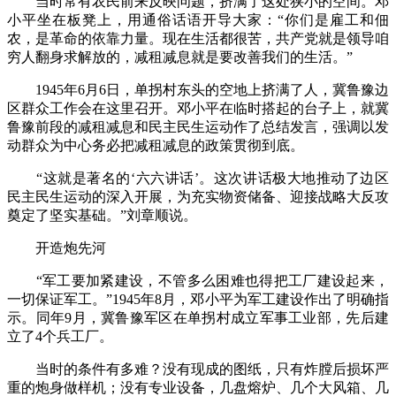
当时常有农民前来反映问题，挤满了这处狭小的空间。邓
小平坐在板凳上，用通俗话语开导大家：“你们是雇工和佃
农，是革命的依靠力量。现在生活都很苦，共产党就是领导咱
穷人翻身求解放的，减租减息就是要改善我们的生活。”
1945年6月6日，单拐村东头的空地上挤满了人，冀鲁豫边
区群众工作会在这里召开。邓小平在临时搭起的台子上，就冀
鲁豫前段的减租减息和民主民生运动作了总结发言，强调以发
动群众为中心务必把减租减息的政策贯彻到底。
“这就是著名的‘六六讲话’。这次讲话极大地推动了边区
民主民生运动的深入开展，为充实物资储备、迎接战略大反攻
奠定了坚实基础。”刘章顺说。
开造炮先河
“军工要加紧建设，不管多么困难也得把工厂建设起来，
一切保证军工。”1945年8月，邓小平为军工建设作出了明确指
示。同年9月，冀鲁豫军区在单拐村成立军事工业部，先后建
立了4个兵工厂。
当时的条件有多难？没有现成的图纸，只有炸膛后损坏严
重的炮身做样机；没有专业设备，几盘熔炉、几个大风箱、几