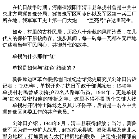
在抗日战争时期，河南省濮阳市清丰县单拐村曾是中共中
央北方局冀鲁豫分局、冀鲁豫军区司令部以及军区第一兵工厂
所在地，我军军工史上第一门大炮——“盖亮号”在这里诞生。
如今，村里的古朴民居，历经八十余载的风雨沧桑，在几
代人的保护下原貌尚存。漫步其间，每一砖每一瓦都在无声地
讲述着当年军民同心、共御外侮的故事。
单拐为什么那样“红”
单拐是如何与“红色”结缘的？
冀鲁豫边区革命根据地旧址纪念馆党史研究员刘冰田告诉
记者：“1939年，单拐开办了抗日军政干部训练班；1940年，
单拐村村民曾成功掩护72名八路军伤员。1944年，更是单拐
与‘红色’紧密相连的转折之年。这里不得不提两个关键人物
——单拐村开明绅士陈笃之及其儿子陈平，后者是一名在中共
冀鲁豫区党委工作的共产党员。”
刘冰田介绍，1944年8月，清丰县获得解放；当时，冀鲁
豫军区为进一步扩大战果，解放南乐县城、濮阳县城及豫北大
部分地区，打通冀南与太行根据地的联系，决定将指挥部前