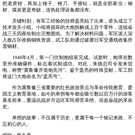
把老虎钳，再加上锤子、锉刀、手摇钻，就是全部家当；钢
材、煤炭更是奇缺，连热处理设备都没有。
关键时刻，有军工经验的技师盖亮站了出来，牵头成立了
技术攻关小组。小组将损坏的大炮拆解成上百个零件，连续奋
战三天四夜绘制出完整图纸。为了解决材料问题，军区派人深
入敌占区收购铜铁资源，武工队则通过破袭日军交通线收集所
需钢材。
1946年4月，第一门仿制炮组装完成。试射时，炮弹在数
里外准确爆炸，标志着试制成功。对此，朱德总司令发来贺
电，称赞“冀鲁豫开造炮先河”。鉴于盖亮的特殊贡献，军工部
将这门大炮命名为“盖亮号”。
作为冀鲁豫三省重要的红色旅游景点与革命传统教育、爱
国主义教育基地，如今的单拐每年都会吸引数以百万计的游客
慕名前来，重温抗战岁月边区军民艰苦卓绝、浴血奋战的革命
史。
单拐的故事，不仅属于历史，更属于每一个铭记来路、不
忘初心的人。