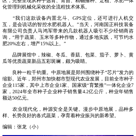
区，完整呈现从种子选育、育苗、精确播种、定植、水肥一体
化管理到机械化采收的全流程技术体系。
“我们这款设备内置北斗、GPS定位，还可进行人机交
互，是会说话的智控水肥机器人。”当天，河南国正科技装备
有限公司负责人马鸿军带来的几款机器人吸引不少经销商咨
询，“用于蔬菜、玉米等多种作物，通过多地实践，可节约水
肥20%左右，增产15%以上。”
品牌展馆中，辣椒、冬瓜、香菇、包菜、茄子、萝卜、黄
瓜等优质蔬菜新品五彩斑斓，颇为吸睛。
良种一粒千钧重。中原地展是郑州围绕种子“芯片”发力的
缩影。近年，郑州市加快都市型现代农业发展，目前全市种子
企业115家，其中上市企业1家、国家级“育繁推”一体化企业7
家，2024年全市种子企业种子销售量4.2亿公斤，种业年销售
额达50亿元。
农业现代化，种源安全是关键。漫步中原地展，品种多
样、长势良好的各式蔬菜，孕育着种业振兴的新希望。
编辑：张龙（小）