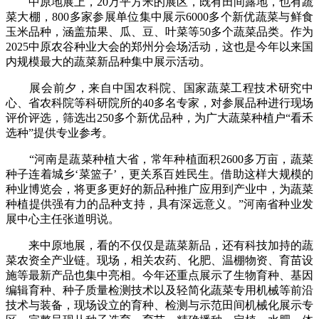
中原地展上，20万平方米的展区，既有田间露地，也有蔬
菜大棚，800多家参展单位集中展示6000多个新优蔬菜与鲜食
玉米品种，涵盖茄果、瓜、豆、叶菜等50多个蔬菜品类。作为
2025中原农谷种业大会的郑州分会场活动，这也是今年以来国
内规模最大的蔬菜新品种集中展示活动。
展会前夕，来自中国农科院、国家蔬菜工程技术研究中
心、省农科院等科研院所的40多名专家，对参展品种进行现场
评价评选，筛选出250多个新优品种，为广大蔬菜种植户“看禾
选种”提供专业参考。
“河南是蔬菜种植大省，常年种植面积2600多万亩，蔬菜
种子连着城乡‘菜篮子’，更关系百姓民生。借助这样大规模的
种业博览会，将更多更好的新品种推广应用到产业中，为蔬菜
种植提供强有力的品种支持，具有深远意义。”河南省种业发
展中心主任张道明说。
来中原地展，看的不仅仅是蔬菜新品，还有科技加持的蔬
菜农资全产业链。现场，相关农药、化肥、温棚物资、育苗设
施等最新产品也集中亮相。今年还重点展示了生物育种、基因
编辑育种、种子质量检测技术以及轻简化蔬菜专用机械等前沿
技术与装备，现场设立的育种、检测与示范田间机械化展示专