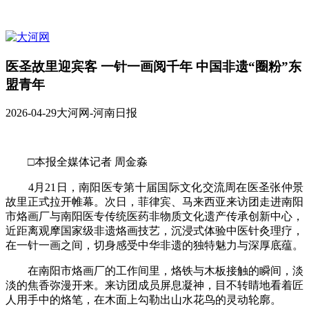
医圣故里迎宾客 一针一画阅千年 中国非遗“圈粉”东
盟青年
2026-04-29
大河网-河南日报
□本报全媒体记者 周金淼
4月21日，南阳医专第十届国际文化交流周在医圣张仲景
故里正式拉开帷幕。次日，菲律宾、马来西亚来访团走进南阳
市烙画厂与南阳医专传统医药非物质文化遗产传承创新中心，
近距离观摩国家级非遗烙画技艺，沉浸式体验中医针灸理疗，
在一针一画之间，切身感受中华非遗的独特魅力与深厚底蕴。
在南阳市烙画厂的工作间里，烙铁与木板接触的瞬间，淡
淡的焦香弥漫开来。来访团成员屏息凝神，目不转睛地看着匠
人用手中的烙笔，在木面上勾勒出山水花鸟的灵动轮廓。