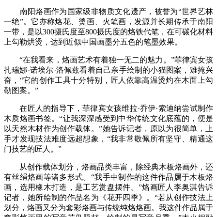
南阳烙画作为国家级非物质文化遗产，被誉为“世界艺林
一绝”。它亦称烙花、烫画、火笔画，发源并长期传承于南阳
一带，是以300摄氏度至800摄氏度的烙铁代笔，在可碳化材料
上勾勒烘烫，达到近似中国画墨分五色的笔墨效果。
“在我看来，烙画艺术有着独一无二的魅力。”菲律宾女孩
扎瑞娜·诺埃尔·洛佩兹看着自己亲手绘制的小猫图案，难掩兴
奋，“它的创作工具十分特别，匠人依靠高温烫灼在木面上勾
勒图案。”
在匠人的指导下，菲律宾女孩维拉·乔伊·索迪纳尝试制作
木质烙画书签。“让我深深感受到中华传统文化底蕴的，便是
以天然木材作为创作载体。”她告诉记者，原以为很简单，上
手才发现技法难度远超想象，“我非常敬佩所有坚守、精通这
门技艺的匠人。”
从创作载体划分，烙画品类丰富，除经典木板烙画外，还
有丝绢烙画等诸多形式。“我手中制作的这件作品属于木板烙
画，选用橡木打造，是工艺赏盘摆件。”烙画匠人李奥淇告诉
记者，她所绘制的作品名为《花开四季》。“若从创作技法上
划分，烙画又分为套彩烙画与传统纯烙烙画。我这件作品属于