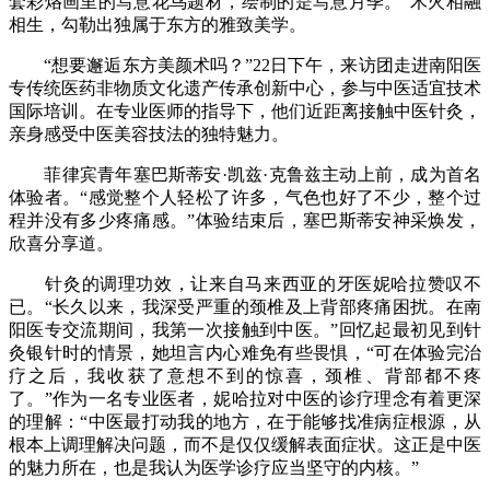
套彩烙画里的写意花鸟题材，绘制的是写意月季。”木火相融
相生，勾勒出独属于东方的雅致美学。
“想要邂逅东方美颜术吗？”22日下午，来访团走进南阳医
专传统医药非物质文化遗产传承创新中心，参与中医适宜技术
国际培训。在专业医师的指导下，他们近距离接触中医针灸，
亲身感受中医美容技法的独特魅力。
菲律宾青年塞巴斯蒂安·凯兹·克鲁兹主动上前，成为首名
体验者。“感觉整个人轻松了许多，气色也好了不少，整个过
程并没有多少疼痛感。”体验结束后，塞巴斯蒂安神采焕发，
欣喜分享道。
针灸的调理功效，让来自马来西亚的牙医妮哈拉赞叹不
已。“长久以来，我深受严重的颈椎及上背部疼痛困扰。在南
阳医专交流期间，我第一次接触到中医。”回忆起最初见到针
灸银针时的情景，她坦言内心难免有些畏惧，“可在体验完治
疗之后，我收获了意想不到的惊喜，颈椎、背部都不疼
了。”作为一名专业医者，妮哈拉对中医的诊疗理念有着更深
的理解：“中医最打动我的地方，在于能够找准病症根源，从
根本上调理解决问题，而不是仅仅缓解表面症状。这正是中医
的魅力所在，也是我认为医学诊疗应当坚守的内核。”