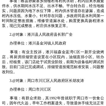
事项：睢县孙聚寨乡滑楼村有村民求助，村内自来水频繁
停水，供水期间水压不足、出水不畅。平台转办后，经当地核
实，问题原因为地下水位下降，村内供水管道存在渗漏，造成
村内水压低、水量小。针对存在问题，乡政府同县水利局第一
时间制定整改措施，维修管道漏水处，购置更换高扬程潜水
泵，现已完成整改，村庄供水恢复正常。
2.@对象：淅川县人民政府县长郭广全
办理单位：淅川县金河镇人民政府
事项：有业主投诉，淅川福森金蓝湾C区一新开业烧烤
店，将厨房排烟管道设置在小区院内，油烟直排小区。转办
后，经核查，该门店处于试营业阶段，前期为设备临时调试所
致。目前门店已完成调试，排烟管道按规范标准安装，问题整
改到位。
3.@对象：周口市川汇区人民政府区长胡友涛
办理单位：周口市川汇区
事项：有群众求助，其1992年曾就职于周口市一饮食公
司，因年代久远，早年工作档案遗失，导致退休手续无法正常