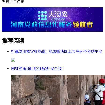
编辑：王友振
推荐阅读
打赢防汛救灾攻坚战丨多级联动抗山洪 争分夺秒护平安
网红游乐项目如何系紧“安全带”