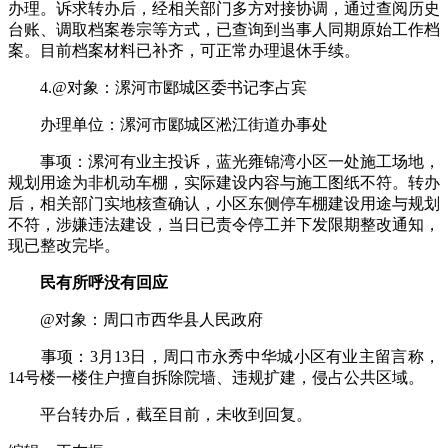
办理。诉求转办后，经相关部门多方对接协调，通过查阅历史
台账、调取档案卷宗等方式，已查询到当事人同期原始工作档
案。目前档案材料已补齐，可正常办理退休手续。
4.@对象：漯河市郾城区委书记李占宾
办理单位：漯河市郾城区淞江街道办事处
事项：漯河有业主投诉，蓝光雍锦湾小区一处施工场地，
规划用途为非机动车棚，实际建设内容与施工图纸不符。转办
后，相关部门实地核查确认，小区东侧停车棚建设用途与规划
不符，涉嫌违法建设，当日已责令停工并下发限期整改通知，
现已整改完毕。
民有所呼没有回应
@对象：周口市西华县人民政府
事项：3月13日，周口市永秀中华城小区有业主留言称，
14号楼一楼住户擅自拆除院墙、违规扩建，侵占公共区域。
平台转办后，截至目前，未收到回复。