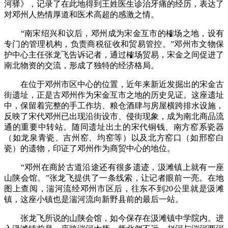
河驿》，记录了在此地得到王姓医生诊治牙痛的经历，表达了
对邓州人热情厚道和医术高超的感激之情。
“南宋绍兴和议后，邓州成为宋金互市的榷场之地，设有
专门的管理机构，负责商税征收和贸易管控。”邓州市文物保
护中心主任张龙飞告诉记者，通过榷场贸易，宋金之间促进了
南北物资的交流，形成了独特的经济格局。
在位于邓州市区中心的位置，近年来新近发掘出的宋金古
街遗址，正是古邓州作为宋金互市之地的历史见证。这座遗址
中，保留着完整的手工作坊、粮仓酒肆与房屋横跨排水设施，
反映了宋代邓州已出现沿街设市、侵街现象，成为南北商品流
通的重要中转站。随同遗址出土的宋代铜钱、南方窑系瓷器
（如龙泉青瓷、吉州窑、均窑等）以及北方窑口（如邢窑白
瓷）的遗物，印证了邓州作为商贸中心的地位。
“邓州在商於古道沿途还有很多遗迹，汲滩镇上就有一座
山陕会馆。”张龙飞提供了一条线索，让记者眼前一亮。在地
图上查阅，湍河流经邓州市区后，往东不到20公里就是汲滩
镇，这座小镇也是湍河流向新野县前的最后一站。
张龙飞所说的山陕会馆，如今保存在汲滩镇中学院内。进