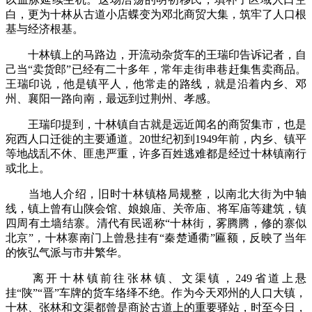
白，更为十林从古道小店蝶变为邓北商贸大集，筑牢了人口根
基与经济根基。
十林镇上的马路边，开流动杂货车的王瑞印告诉记者，自
己当“卖货郎”已经有二十多年，常年走街串巷赶集售卖商品。
王瑞印说，他是镇平人，他常走的路线，就是沿着内乡、邓
州、襄阳一路向南，最远到过荆州、孝感。
王瑞印提到，十林镇自古就是远近闻名的商贸集市，也是
宛西人口迁徙的主要通道。20世纪初到1949年前，内乡、镇平
等地战乱不休、匪患严重，许多百姓逃难都是经过十林镇南行
或北上。
当地人介绍，旧时十林镇格局规整，以南北大街为中轴
线，镇上曾有山陕会馆、娘娘庙、关帝庙、将军庙等建筑，镇
四周有土墙结寨。清代有民谣称“十林街，雾腾腾，修的寨似
北京”，十林寨南门上曾悬挂有“秦楚通衢”匾额，反映了当年
的恢弘气派与市井繁华。
离开十林镇前往张林镇、文渠镇，249省道上悬
挂“陕”“晋”车牌的货车络绎不绝。作为今天邓州的人口大镇，
十林、张林和文渠都曾是商於古道上的重要驿站，时至今日，