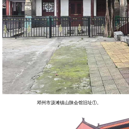
邓州市汲滩镇山陕会馆旧址①。