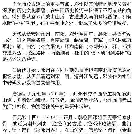
作为商於古道上的重要节点，邓州以其独特的地理位置和
深厚的历史文化底蕴，在中国历史长河中扮演了不可或缺的角
色。特别是从秦岭武关出山后，古道进入南阳盆地西部，拥有
水陆“两栖”功能，在军事要冲之外，形成了众多的驿馆城寨。
唐代从长安经商州、南阳、邓州至湖广、襄阳，共设驿站
23处。进入河南省境，有商於驿、临湍驿、官军（今张村镇冠
军村）驿、曲河（今文渠镇）驿和南阳（今邓州市）驿。邓州
交通四达，北达洛阳，南诣荆襄，杜甫的“便下襄阳到洛阳”就
是描述这条通道。
自唐代开始，邓州在不同时期先后承担着南北物资流通的
枢纽功能，从唐代漕运到宋、明、清丹江航运，邓州作为水陆
中转码头都发挥过关键作用。
唐德宗贞元七年（791年），商州刺史李西华主持拓宽商
山道，并增设仙峨驿、商於驿、临湍驿等驿站，邓州临湍驿成
为江淮粮食、物资运往关中的重要中转站。
唐元和十四年（819年）正月，韩愈因谏阻唐宪宗迎奉佛
骨，被贬为潮州刺史，途经商於古道，经邓州临湍驿、曲河
驿，留下诗作《次邓州界》。在曲河驿，韩愈留下诗作《食曲