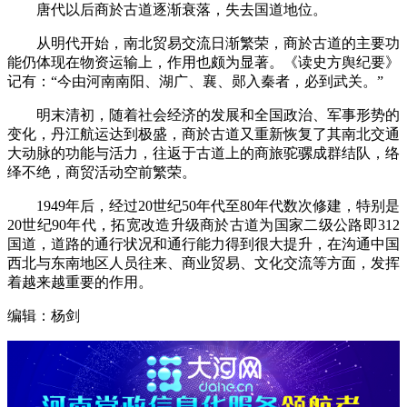
唐代以后商於古道逐渐衰落，失去国道地位。
从明代开始，南北贸易交流日渐繁荣，商於古道的主要功
能仍体现在物资运输上，作用也颇为显著。《读史方舆纪要》
记有：“今由河南南阳、湖广、襄、郧入秦者，必到武关。”
明末清初，随着社会经济的发展和全国政治、军事形势的
变化，丹江航运达到极盛，商於古道又重新恢复了其南北交通
大动脉的功能与活力，往返于古道上的商旅驼骡成群结队，络
绎不绝，商贸活动空前繁荣。
1949年后，经过20世纪50年代至80年代数次修建，特别是
20世纪90年代，拓宽改造升级商於古道为国家二级公路即312
国道，道路的通行状况和通行能力得到很大提升，在沟通中国
西北与东南地区人员往来、商业贸易、文化交流等方面，发挥
着越来越重要的作用。
编辑：杨剑