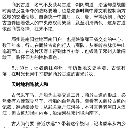
商於古道，名气不及茶马古道、剑阁蜀道，沿途却是战国
时秦楚反复争夺的战略要地，也是先秦时期中原文明控制南方
区域的交通命脉。自秦统一中国后，汉、唐、宋等历朝，商於
古道伴随着强大的中央政权而繁盛，及至明清两代，这条古道
依然商贾络绎、往来不绝。
邓州是南阳盆地西南门户，也是陕豫鄂三省交会的中心。
数千年来，行走在商於古道的行人与商队，从秦岭余脉伏牛山
迤逦而出，在这片沃野上得到休养补给，也锻造了邓州人敢闯
敢干、胸怀四方的性格底色。
5月30日，记者前往邓州，寻访当地文史学者、古镇村
落，在时光长河中打捞起商於古道的吉光片羽。
天时地利造就人和
古代以车马、舟船为主要交通工具，商於古道的形成，必
然要有方便驾驶马车、行船的自然条件。翻看有关商於古道的
记载，翻越秦岭后，从武关至丹江河谷，本可直奔老河口入汉
江，但古道却拐向内乡，沿湍河往邓州境内南下。
古人为何要“舍近求远”？带着这个疑问，记者驱车从内乡