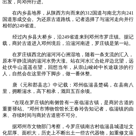
出发，向邓州行进。
在内乡县地界，从陕西方向而来的312国道与南北方向241
国道形成交会。为还原古道路线，记者选择了与湍河走向并行
相邻的249省道。
经过内乡县大桥乡，沿249省道来到邓州市罗庄镇。据记
载，商於古道进入邓州境后，沿湍河南进，罗庄镇是第一站。
在罗庄镇西北的湍河河心洲湿地，随着一条支流的汇入，
原本平静流淌的湍河水势大涨。站在河水汇合处岸边北望，远
处伏牛山遥遥在望，回想当年，从崇山峻岭中长途跋涉的行
人，自然会在这里停下脚步，做一番休整。
唐《元和郡县志》中记载：邓州临湍县楚碣，在县南八
里，拥断湍水，高下相承，溉田五百余顷。
“在现在罗庄镇的南侧曾有一座临湍古镇，是商於古道的
重要驿站。”邓州市博物馆馆长王春玲告知记者，临湍镇的由
来、存续时间与商於古道密不可分。
据邓州市文物部门考察，今罗庄镇南古村临湍县城遗址文
化层厚、面积大，历史上不断出土一些古代器物，如重修文庙