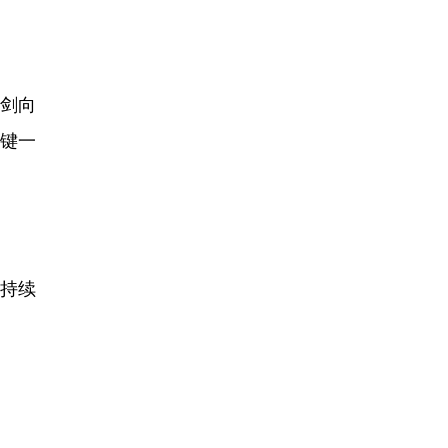
砺剑向
关键一
，持续