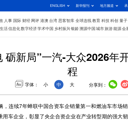
ENGLISH
新华报刊
地方频道
承
政
人事
国际
财经
网评
港澳
台湾
思客智库
全球连线
教育
科技
科创
量子
生活
信息化
数字经济
学术中国
乡村振兴
银龄
溯源中国
城市
旅游
能源
会
电 砺新局”一汽-大众2026
程
字体：
小
中
大
分享到：
.7万辆，连续7年蝉联中国合资车企销量第一和燃油车市场
的乘用车企业，彰显了央企合资企业在产业转型期的强大