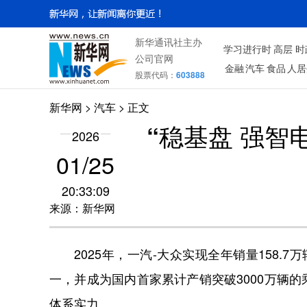
新华通讯社主办
学习进行时
高层
时
公司官网
金融
汽车
食品
人居
股票代码：
603888
新华网
>
汽车
> 正文
“稳基盘 强智
2026
01/25
20:33:09
来源：新华网
2025年，一汽-大众实现全年销量158
一，并成为国内首家累计产销突破3000万辆
体系实力。