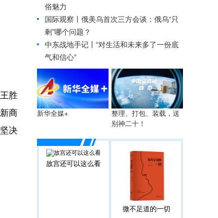
俗魅力
国际观察丨
俄美乌首次三方会谈：俄乌“只
剩”哪个问题？
中东战地手记丨“对生活和未来多了一份底
气和信心”
理王胜
启新商
整理、打包、装载，送
新华全媒+
别神二十！
，坚决
故宫还可以这么看
微不足道的一切