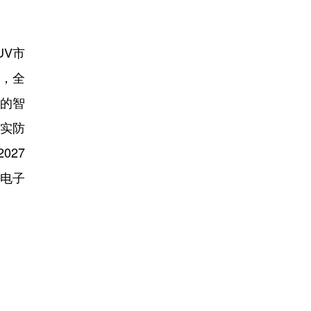
UV市
市，全
先的智
坚实防
027
A电子