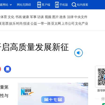
建网站
网站无障碍
客户端
手机版
站内搜索
体育
文化
书画
健康
军事
访谈
视频
图片
政务
法律
中央文件
展
彩票
娱乐
时尚
悦读
公益
一带一路
亚太网
上市公司
文化产业
年开启高质量发展新征
销量第
韧性与