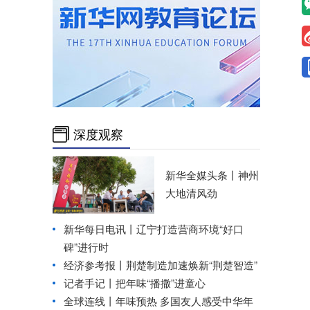
深度观察
新华全媒头条丨
神州
大地清风劲
新华每日电讯丨
辽宁打造营商环境“好口
碑”进行时
经济参考报丨
荆楚制造加速焕新“荆楚智造”
记者手记丨把年味“播撒”进童心
全球连线丨
年味预热 多国友人感受中华年