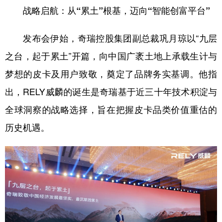
山东
河南
湖北
湖南
战略启航：从“累土”根基，迈向“智能创富平台”
广东
广西
海南
重庆
发布会伊始，奇瑞控股集团副总裁巩月琼以“九层
四川
贵州
云南
西藏
之台，起于累土”开篇，向中国广袤土地上承载生计与
陕西
甘肃
青海
宁夏
梦想的皮卡及用户致敬，奠定了品牌务实基调。他指
新疆
内蒙古
黑龙江
出，RELY威麟的诞生是奇瑞基于近三十年技术积淀与
全球洞察的战略选择，旨在把握皮卡品类价值重估的
多语种频道
历史机遇。
English
Español
Français
عربى
Русский язык
日本語
한국어
Deutsch
Português