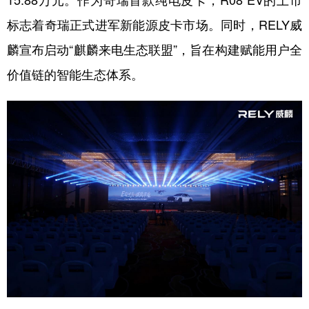
15.88万元。作为奇瑞首款纯电皮卡，R08 EV的上市
标志着奇瑞正式进军新能源皮卡市场。同时，RELY威
学术中国
乡村振兴
银龄
溯源中国
麟宣布启动“麒麟来电生态联盟”，旨在构建赋能用户全
城市
旅游
能源
会展
价值链的智能生态体系。
彩票
娱乐
时尚
悦读
公益
一带一路
亚太网
上市公司
文化产业
地方频道
北京
天津
河北
山西
辽宁
吉林
上海
江苏
浙江
安徽
福建
江西