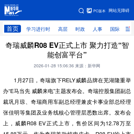
手机版
网站无障碍
PC版本
网站地图
首页
学习进行时
高层
时政
人事
国际
财
奇瑞威麟R08 EV正式上市 聚力打造“智
学习进行时
高层
时政
人事
能创富平台”
国际
财经
网评
港澳
2026-01-28 15:06:36
来源：新华网
台湾
思客智库
全球连线
教育
1月27日，奇瑞旗下RELY威麟品牌在芜湖隆重举
科技
科创
量子
体育
办“E马当先 威麟来电”主题发布会。奇瑞控股集团副总
文化
书画
健康
军事
裁巩月琼、奇瑞商用车副总经理兼皮卡事业部总经理
访谈
视频
图片
政务
张佳明等集团及业务线核心管理层悉数出席。发布会
法律
中央文件
金融
汽车
上，威麟R08 EV正式上市，售价区间为12.78万至
食品
人居
信息化
数字经济