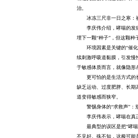
治。
冰冻三尺非一日之寒：被
李庆伟介绍，哮喘的发病
埋下一颗“种子”，但这颗种
环境因素是关键的“催化剂
续刺激呼吸道黏膜，引发慢
于敏感体质而言，就像隐形
更可怕的是生活方式的长
缺乏运动、过度肥胖、长期
道变得敏感而狭窄。
警惕身体的“求救声”：
李庆伟表示，哮喘在真正爆
最典型的误区是把“哮喘性
不见好。殊不知，这极可能