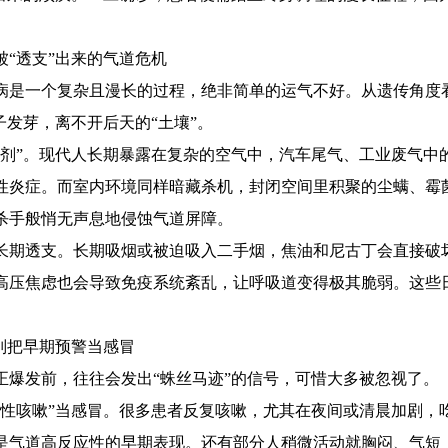
“透支”出来的气道危机
是一个复杂且漫长的过程，绝非简单的运气不好。从遗传角度
子发芽，离不开后天的“土壤”。
”。现代人长期暴露在复杂的空气中，汽车尾气、工业废气中
性炎症。而室内环境同样暗藏杀机，封闭空间里积聚的尘螨、霉
杀手般悄无声息地侵蚀气道屏障。
期透支。长期吸烟或被迫吸入二手烟，焦油和尼古丁会直接破
高压焦虑也会导致免疫系统紊乱，让呼吸道变得极其脆弱。这些
别把早期预警当感冒
发前，往往会发出“蛛丝马迹”的信号，可惜大多被忽视了。
咳嗽”当感冒。很多患者反复咳嗽，尤其在夜间或清晨加剧，
是气道高反应性的早期表现。还有部分人稍微活动就胸闷、气短