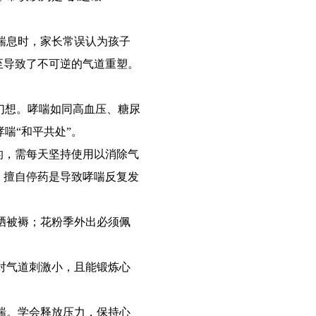
喘息时，家长常误认为孩子
至导致了不可逆的气道重塑。
幻想。哮喘如同高血压、糖尿
喘“和平共处”。
的，需每天坚持使用以消除气
，擅自停药是导致哮喘反复发
晒被褥；花粉季外出必须佩
对气道刺激小，且能锻炼心
。
喘。学会释放压力，保持心