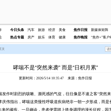
作
今日头条
汽车
旅游
经济
美食
焦作日报
新媒体矩阵
论
热点专题
房产
娱乐
体育
健康
焦作晚报
“焦作+”客户
 正文
哮喘不是“突然来袭” 而是“日积月累”
更新时间：2026/5/14 10:35:47 来源：焦作日报
作时剧烈的咳嗽、濒死感的气促，往往像是不速之客“突然来
李庆伟指出，哮喘这类慢性呼吸道疾病绝非一朝一夕形成，而是
”出来的顽疾。一旦确诊，患者便需踏上终身调理的漫长征程，因