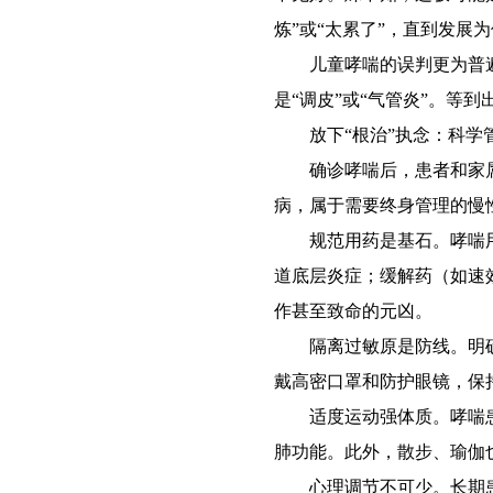
炼”或“太累了”，直到发展
儿童哮喘的误判更为普遍
是“调皮”或“气管炎”。
放下“根治”执念：科学
确诊哮喘后，患者和家属最
病，属于需要终身管理的慢性
规范用药是基石。哮喘用药
道底层炎症；缓解药（如速
作甚至致命的元凶。
隔离过敏原是防线。明确
戴高密口罩和防护眼镜，保
适度运动强体质。哮喘患
肺功能。此外，散步、瑜伽
心理调节不可少。长期患