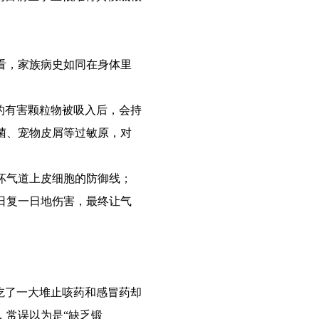
看，家族病史如同在身体里
的有害颗粒物被吸入后，会持
菌、宠物皮屑等过敏原，对
坏气道上皮细胞的防御线；
日复一日地伤害，最终让气
吃了一大堆止咳药和感冒药却
，常误以为是“缺乏锻