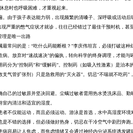
为休息时也呼吸困难，才重视起来。
。由于孩子表达能力弱，出现频繁的清嗓子、深呼吸或活动后
等到出现严重的憋气症状才就诊，往往已经错过了最佳干预时机，甚
管理是唯一出路
常问的是：“吃什么药能断根？”李庆伟坦言，必须打破这种
病。放弃对“速战速决”的偏执，转向科学的终身调理，才能与哮
分为“控制药”和“缓解药”。控制药（如吸入性激素）是治本
效支气管扩张剂）只是急救用的“灭火器”。切忌“不喘就不吃药”
自己的过敏原并坚决回避。尘螨过敏者需用热水烫洗床品、勤
持室内清洁和适宜的湿度。
者不仅能运动，而且必须运动。游泳是首选，水中高湿度环境
也是不错的选择，但必须做好热身，切忌在干冷空气中剧烈奔跑
病容易让人焦虑，而焦虑情绪又会通过神经内分泌系统诱发哮