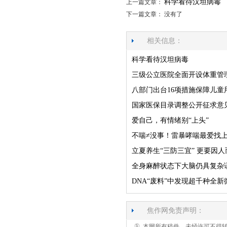
科学看待汉坦病毒
上一篇文章：
下一篇文章： 没有了
相关信息：
科学看待汉坦病毒
三级公立医院全面开设体重管
八部门出台16项措施保障儿童
国家医保目录调整公开征求意
爱自己，有情绪别“上头”
不喘≠没事！雷暴哮喘最爱找
立夏养生“三防三宜” 更要因人
全身麻醉状态下大脑仍具复杂
DNA“废料”中发现超千种全新
焦作网免责声明：
①
本网所有稿件，未经许可不得