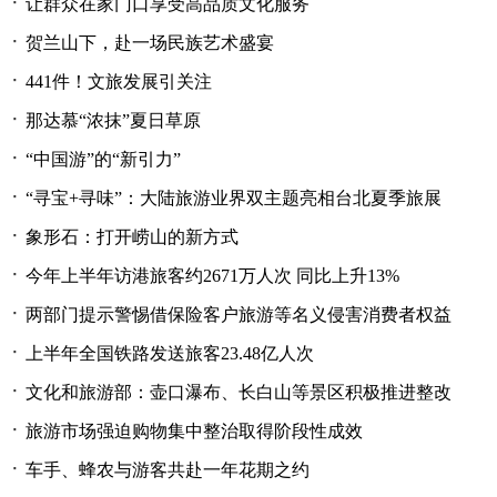
·
让群众在家门口享受高品质文化服务
·
贺兰山下，赴一场民族艺术盛宴
·
441件！文旅发展引关注
·
那达慕“浓抹”夏日草原
·
“中国游”的“新引力”
·
“寻宝+寻味”：大陆旅游业界双主题亮相台北夏季旅展
·
象形石：打开崂山的新方式
·
今年上半年访港旅客约2671万人次 同比上升13%
·
两部门提示警惕借保险客户旅游等名义侵害消费者权益
·
上半年全国铁路发送旅客23.48亿人次
·
文化和旅游部：壶口瀑布、长白山等景区积极推进整改
·
旅游市场强迫购物集中整治取得阶段性成效
·
车手、蜂农与游客共赴一年花期之约