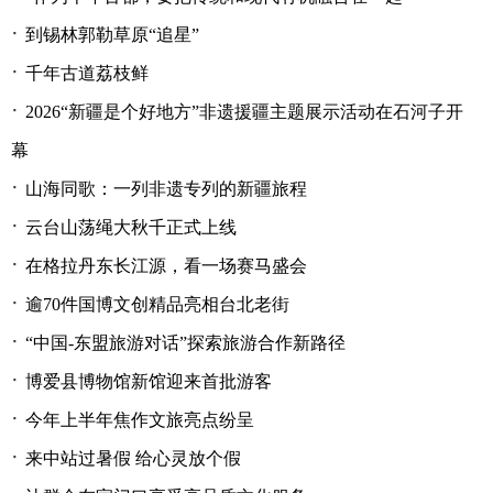
·
到锡林郭勒草原“追星”
·
千年古道荔枝鲜
·
2026“新疆是个好地方”非遗援疆主题展示活动在石河子开
幕
·
山海同歌：一列非遗专列的新疆旅程
·
云台山荡绳大秋千正式上线
·
在格拉丹东长江源，看一场赛马盛会
·
逾70件国博文创精品亮相台北老街
·
“中国-东盟旅游对话”探索旅游合作新路径
·
博爱县博物馆新馆迎来首批游客
·
今年上半年焦作文旅亮点纷呈
·
来中站过暑假 给心灵放个假