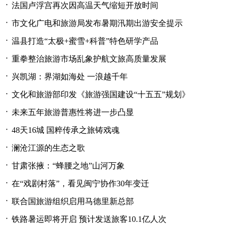
·
法国卢浮宫再次因高温天气缩短开放时间
·
市文化广电和旅游局发布暑期汛期出游安全提示
·
温县打造“太极+蜜雪+科普”特色研学产品
·
重拳整治旅游市场乱象护航文旅高质量发展
·
兴凯湖：界湖如海处 一浪越千年
·
文化和旅游部印发《旅游强国建设“十五五”规划》
·
未来五年旅游普惠性将进一步凸显
·
48天16城 国粹传承之旅铸戏魂
·
澜沧江源的生态之歌
·
甘肃张掖：“蜂腰之地”山河万象
·
在“戏剧村落”，看见闽宁协作30年变迁
·
联合国旅游组织启用马德里新总部
·
铁路暑运即将开启 预计发送旅客10.1亿人次