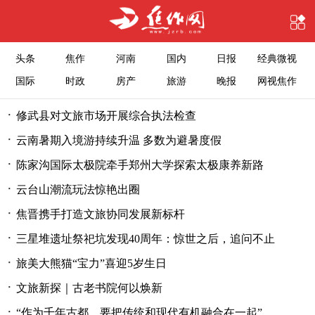
头条
焦作
河南
国内
日报
经典微视
国际
时政
房产
旅游
晚报
网视焦作
·
修武县对文旅市场开展综合执法检查
·
云南暑期入境游持续升温 多数为避暑度假
·
陈家沟国际太极院牵手郑州大学探索太极康养新路
·
云台山潮流玩法惊艳出圈
·
焦晋携手打造文旅协同发展新标杆
·
三星堆遗址祭祀坑发现40周年：惊世之后，追问不止
·
旅美大熊猫“宝力”喜迎5岁生日
·
文旅新探｜古老书院何以焕新
·
“作为千年古都，要把传统和现代有机融合在一起”