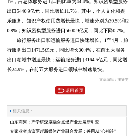
1%，占总体服务进出口的比重为44.4%。知识密集型服务
出口5440.9亿元，同比增长11.7%，其中，个人文化和娱
乐服务、知识产权使用费增长最快，增速分别为39.5%和2
0.8%；知识密集型服务进口5600.9亿元，同比下降0.7%。
旅行服务出口和运输服务进口快速增长。1至4月，旅
行服务出口1471.5亿元，同比增长30.4%，在前五大服务
出口领域中增速最快；运输服务进口3164.5亿元，同比增
长24.9%，在前五大服务进口领域中增速最快。
文章编辑：施筱雯
相关信息：
山东商河：产学研深度融合点燃产业发展新引擎
专家业者热议两岸新媒体产业融合发展：善用AI“心相连”