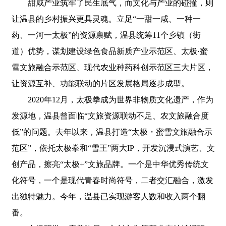
甜咸产业筑牢了民生底气，而文化与产业的碰撞，则
让温县的乡村振兴更具灵魂。立足“一甜一咸、一种一
药、一河一太极”的资源禀赋，温县统筹11个乡镇（街
道）优势，谋划建设绿色食品新质产业示范区、太极·蜜
雪文旅融合示范区、现代农业种药科创示范区三大片区，
让资源互补、功能联动的片区发展格局逐步成型。
2020年12月，太极拳成为世界非物质文化遗产，作为
发源地，温县曾面临“文旅资源联动不足、农文旅融合度
低”的问题。去年以来，温县打造“太极・蜜雪文旅融合示
范区”，依托太极拳和“雪王”两大IP，开发沉浸式演艺、文
创产品，擦亮“太极+”文旅品牌。一个是中华优秀传统文
化符号，一个是现代青春时尚符号，二者交汇融合，激发
出独特魅力。今年，温县已实现游客人数和收入两个翻
番。