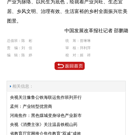
产业为脉络、以民生为底色，绘就着产业兴旺、生态宜
居、乡风文明、治理有效、生活富裕的乡村全面振兴壮美
图景。
中国发展改革报社记者 邵鹏璐
总值班：陈 彬
统 筹：曾琳琳
责 编：刘 佳
审 核：拜利萍
编 辑：陈 婷
校 对：姬 祥
相关信息：
央视关注豫鲁公铁海联运焦作班列开行
孟州：产业转型优营商
河南焦作：黑色煤城变身绿色产业新市
央视《消费主张》关注温县铁棍山药
省教育厅官网推介焦作教育“双减”成效