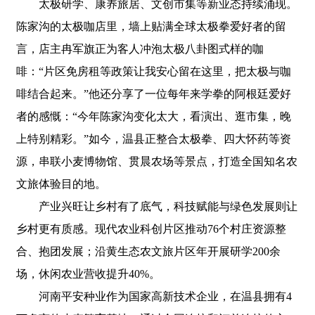
太极研学、康养旅居、文创市集等新业态持续涌现。
陈家沟的太极咖店里，墙上贴满全球太极拳爱好者的留
言，店主冉军旗正为客人冲泡太极八卦图式样的咖
啡：“片区免房租等政策让我安心留在这里，把太极与咖
啡结合起来。”他还分享了一位每年来学拳的阿根廷爱好
者的感慨：“今年陈家沟变化太大，看演出、逛市集，晚
上特别精彩。”如今，温县正整合太极拳、四大怀药等资
源，串联小麦博物馆、贯晨农场等景点，打造全国知名农
文旅体验目的地。
产业兴旺让乡村有了底气，科技赋能与绿色发展则让
乡村更有质感。现代农业科创片区推动76个村庄资源整
合、抱团发展；沿黄生态农文旅片区年开展研学200余
场，休闲农业营收提升40%。
河南平安种业作为国家高新技术企业，在温县拥有4