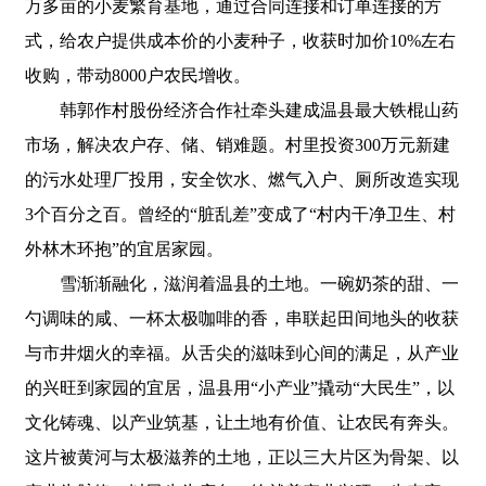
万多亩的小麦繁育基地，通过合同连接和订单连接的方
式，给农户提供成本价的小麦种子，收获时加价10%左右
收购，带动8000户农民增收。
韩郭作村股份经济合作社牵头建成温县最大铁棍山药
市场，解决农户存、储、销难题。村里投资300万元新建
的污水处理厂投用，安全饮水、燃气入户、厕所改造实现
3个百分之百。曾经的“脏乱差”变成了“村内干净卫生、村
外林木环抱”的宜居家园。
雪渐渐融化，滋润着温县的土地。一碗奶茶的甜、一
勺调味的咸、一杯太极咖啡的香，串联起田间地头的收获
与市井烟火的幸福。从舌尖的滋味到心间的满足，从产业
的兴旺到家园的宜居，温县用“小产业”撬动“大民生”，以
文化铸魂、以产业筑基，让土地有价值、让农民有奔头。
这片被黄河与太极滋养的土地，正以三大片区为骨架、以