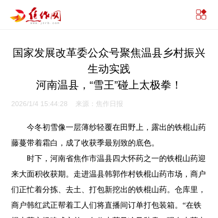
国家发展改革委公众号聚焦温县乡村振兴
生动实践
河南温县，“雪王”碰上太极拳！
2026/1/4 15:44:28 来源：焦作日报
今冬初雪像一层薄纱轻覆在田野上，露出的铁棍山药
藤蔓带着霜白，成了收获季最别致的底色。
时下，河南省焦作市温县四大怀药之一的铁棍山药迎
来大面积收获期。走进温县韩郭作村铁棍山药市场，商户
们正忙着分拣、去土、打包新挖出的铁棍山药。仓库里，
商户韩红武正帮着工人们将直播间订单打包装箱。“在铁