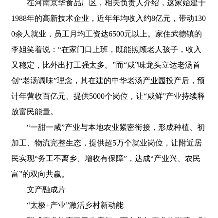
在河南京华食品厂区，相关负责人介绍，这家始建于
1988年的高新技术企业，近年年均收入约8亿元，带动130
0余人就业，员工月均工资达6500元以上。家住武德镇的
李姐笑着说：“在家门口上班，既能照顾老人孩子，收入
又稳定，比外出打工强太多。”而“咸”味龙头立达老汤首
创“老汤调味”理念，其在建的中华老汤产业园投产后，预
计年营收百亿元、提供5000个岗位，让“咸鲜”产业持续释
放富民能量。
“一甜一咸”产业与本地农业紧密衔接，形成种植、初
加工、物流完整生态，提供超5万个就业岗位，让附近居
民实现“务工不离乡、增收有保障”，达成“产业兴、农民
富”的双向共赢。
文产融成片
“太极+产业”激活乡村新动能