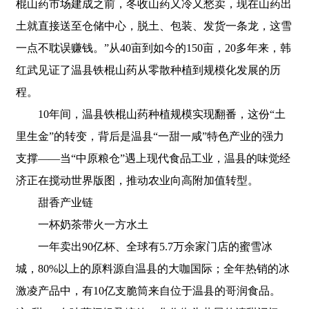
棍山药市场建成之前，冬收山药又冷又愁卖，现在山药出
土就直接送至仓储中心，脱土、包装、发货一条龙，这雪
一点不耽误赚钱。”从40亩到如今的150亩，20多年来，韩
红武见证了温县铁棍山药从零散种植到规模化发展的历
程。
10年间，温县铁棍山药种植规模实现翻番，这份“土
里生金”的转变，背后是温县“一甜一咸”特色产业的强力
支撑——当“中原粮仓”遇上现代食品工业，温县的味觉经
济正在搅动世界版图，推动农业向高附加值转型。
甜香产业链
一杯奶茶带火一方水土
一年卖出90亿杯、全球有5.7万余家门店的蜜雪冰
城，80%以上的原料源自温县的大咖国际；全年热销的冰
激凌产品中，有10亿支脆筒来自位于温县的哥润食品。