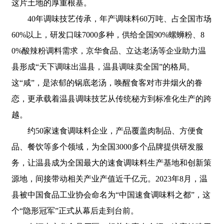
这片土地的厚重根基。
40年调味技艺传承，年产调味料60万吨、占全国市场
60%以上，研发口味7000多种，供给全国90%螺蛳粉、8
0%酸辣粉调料需求，京华食品、立达老汤等企业助力温
县形成“天下调味出温县，温县调味卖全国”的格局。
这“咸”，是浓郁的锅底老汤，唤醒食客对市井烟火的眷
恋，更承载着温县调味技艺从传统秘方到标准化生产的跨
越。
约50家速食调味料企业，产品覆盖肉制品、方便食
品、餐饮等多个领域，为全国3000多个品牌提供研发服
务，让温县成为全国最大的速食调味料生产基地和创新策
源地，间接带动相关产业产值近千亿元。2023年8月，温
县被中国食品工业协会命名为“中国速食调味料之都”，这
个“隐形冠军”正式从幕后走到台前。