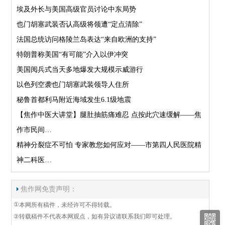
埃及外长与美国高级官员讨论中东局势
也门胡塞武装否认高级将领遭“定点清除”
法国总统访问格陵兰岛表达“来自欧洲的支持”
特朗普称美国“有可能”介入以伊冲突
美国阅兵式当天多地爆发大规模示威游行
以色列空袭也门胡塞武装领导人住所
秘鲁首都利马附近海域发生6.1级地震
【焦作中医大讲堂】腿肚抽筋痛难忍 点按此穴速缓解——焦
作市民间…
精神分裂症不可怕 专家教您如何应对——市第四人民医院精
神二科医…
焦作网免责声明：
①
本网所有稿件，未经许可不得转载。
②
转载稿件不代表本网观点，如有异议请联系我们即可处理。