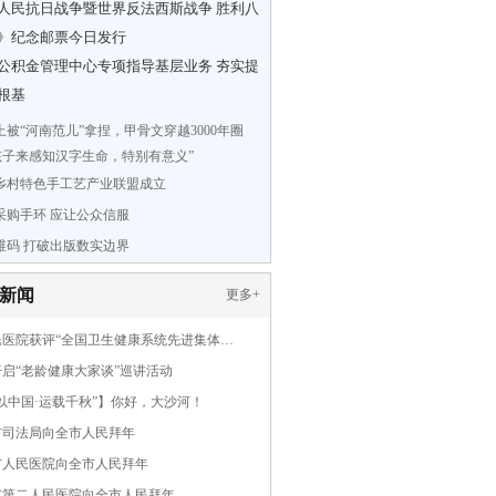
人民抗日战争暨世界反法西斯战争 胜利八
》纪念邮票今日发行
公积金管理中心专项指导基层业务 夯实提
根基
上被“河南范儿”拿捏，甲骨文穿越3000年圈
带孩子来感知汉字生命，特别有意义”
乡村特色手工艺产业联盟成立
采购手环 应让公众信服
维码 打破出版数实边界
新闻
更多
+
民医院获评“全国卫生健康系统先进集体…
启“老龄健康大家谈”巡讲活动
以中国·运载千秋”】你好，大沙河！
市司法局向全市人民拜年
市人民医院向全市人民拜年
市第二人民医院向全市人民拜年