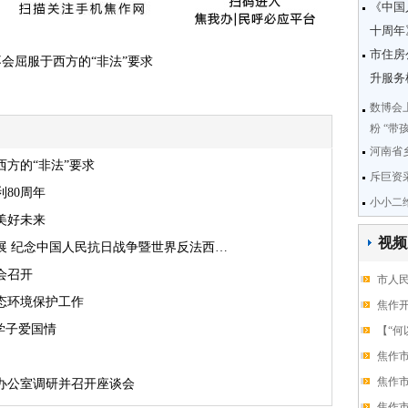
《中国
十周年
市住房
会屈服于西方的“非法”要求
升服务
数博会
粉 “
河南省
方的“非法”要求
斥巨资
80周年
小小二
美好未来
视频
展 纪念中国人民抗日战争暨世界反法西…
会召开
市人
态环境保护工作
焦作开
学子爱国情
【“何
焦作
焦作
办公室调研并召开座谈会
焦作