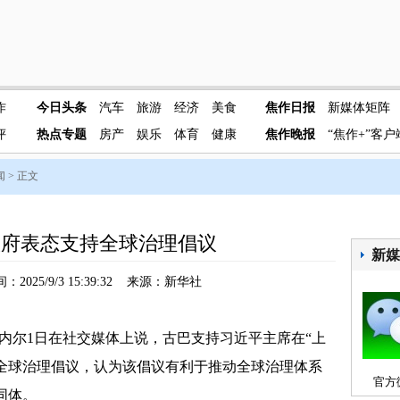
作
今日头条
汽车
旅游
经济
美食
焦作日报
新媒体矩阵
评
热点专题
房产
娱乐
体育
健康
焦作晚报
“焦作+”客户
闻
> 正文
政府表态支持全球治理倡议
新
2025/9/3 15:39:32 来源：新华社
尔1日在社交媒体上说，古巴支持习近平主席在“上
的全球治理倡议，认为该倡议有利于推动全球治理体系
官方
同体。