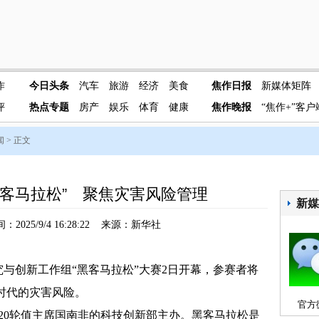
作
今日头条
汽车
旅游
经济
美食
焦作日报
新媒体矩阵
评
热点专题
房产
娱乐
体育
健康
焦作晚报
“焦作+”客户
闻
> 正文
“黑客马拉松” 聚焦灾害风险管理
新
2025/9/4 16:28:22 来源：新华社
与创新工作组“黑客马拉松”大赛2日开幕，参赛者将
时代的灾害风险。
官方
0轮值主席国南非的科技创新部主办。黑客马拉松是