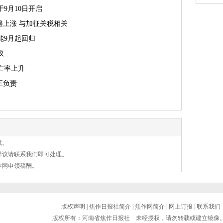
于9月10日开启
遍上涨 与加征关税相关
能9月起回归
议
亡率上升
正负责
载。
异议请联系我们即可处理。
本网申领稿酬。
版权声明
|
焦作日报社简介
|
焦作网简介
|
网上订报
|
联系我们
版权所有：河南省焦作日报社 未经授权，请勿转载或建立镜像