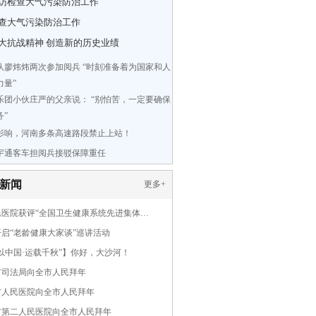
访检查大气污染防治工作
查大气污染防治工作
大抗战精神 创造新的历史业绩
队廖炜炜两次参加阅兵 “时刻准备着为国家和人
力量”
乐团小伙庄严的父亲说： “别怕苦，一定要确保
务”
影响，河南多条高速路段禁止上站！
宇通客车担阅兵接驳保障重任
新闻
更多
+
民医院获评“全国卫生健康系统先进集体…
启“老龄健康大家谈”巡讲活动
以中国·运载千秋”】你好，大沙河！
市司法局向全市人民拜年
市人民医院向全市人民拜年
市第二人民医院向全市人民拜年