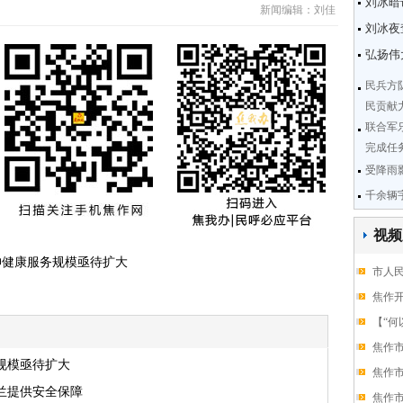
刘冰暗
新闻编辑：刘佳
刘冰夜
弘扬伟
民兵方
民贡献
联合军
完成任
受降雨
千余辆
视频
神健康服务规模亟待扩大
市人
焦作开
【“何
焦作
规模亟待扩大
焦作
兰提供安全保障
焦作