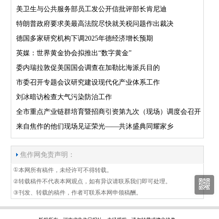
美卫生与公共服务部员工发公开信批评部长肯尼迪
特朗普政府要求美最高法院尽快就关税问题作出裁决
德国多家研究机构下调2025年德经济增长预期
英媒：世界黄金协会拟推出“数字黄金”
委内瑞拉敦促美国国会调查在加勒比海派兵目的
市委召开专题会议研究建设现代化产业体系工作
刘冰暗访检查大气污染防治工作
全市重点产业链群培育暨招商引资第九次（现场）调度会召开
来自焦作的他们现场见证荣光——共沐盛典同耀家乡
焦作网免责声明：
①
本网所有稿件，未经许可不得转载。
②
转载稿件不代表本网观点，如有异议请联系我们即可处理。
③
刊发、转载的稿件，作者可联系本网申领稿酬。