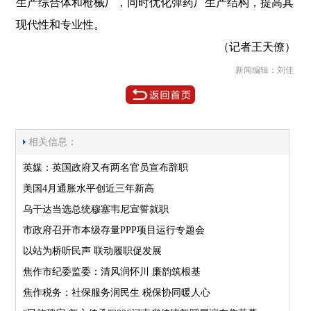
生产综合体和枪械厂，同时优化弹药厂生产结构，提高其
现代性和专业性。
（记者王天僚）
新闻编辑：刘佳
相关信息：
英媒：英国政府又有两名官员宣布辞职
美国4月通胀水平创近三年新高
乌干达当选总统穆塞韦尼宣誓就职
市政府召开市本级存量PPP项目运行专题会
以站为桥听民声 联动履职促发展
焦作市纪委监委：清风润怀川 廉韵筑根基
焦作税务：社保服务润民生 税保协同暖人心