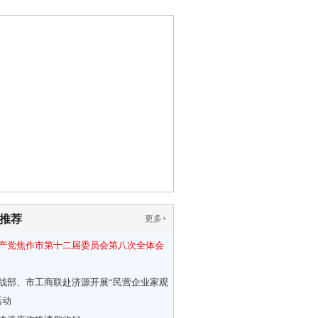
推荐
更多
+
产党焦作市第十二届委员会第八次全体会
战部、市工商联赴济源开展“民营企业家观
活动