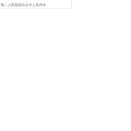
市第二人民医院向全市人民拜年