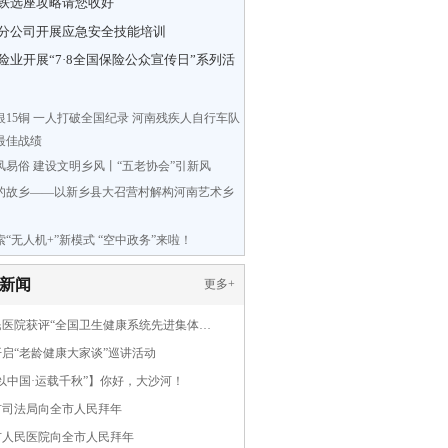
铁选座攻略请您收好
分公司开展应急安全技能培训
险业开展“7·8全国保险公众宣传日”系列活
2银15铜 一人打破全国纪录 河南残疾人自行车队
最佳战绩
风易俗 建设文明乡风丨“五老协会”引新风
的故乡——以新乡县大召营村解构河南艺术乡
“无人机+”新模式 “空中政务”来啦！
新闻
更多
+
民医院获评“全国卫生健康系统先进集体…
启“老龄健康大家谈”巡讲活动
以中国·运载千秋”】你好，大沙河！
市司法局向全市人民拜年
市人民医院向全市人民拜年