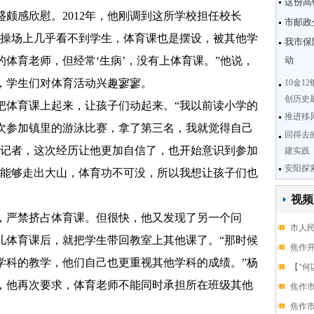
这份高
感欣慰。2012年，他刚调到这所学校担任校长
市邮政
后操场上几乎看不到学生，体育课也是摆设，被其他学
我市保
体育老师，但经常‘生病’，没有上体育课。”他说，
动
，学生们对体育活动兴趣寥寥。
10金1
创历史
体育课上起来，让孩子们动起来。“我以前读小学的
推进移
次参加镇里的游泳比赛，拿了第三名，我就觉得自己
回得去
诉记者，这次经历让他更加自信了，也开始意识到参加
建实践
安阳探索
后能够走出大山，体育功不可没，所以我想让孩子们也
视频
严禁挤占体育课。但很快，他又发现了另一个问
市人
儿体育课后，就把学生带回教室上其他课了。“那时候
焦作开
学科的教学，他们自己也更重视其他学科的成绩。”杨
【“何
，他再次要求，体育老师不能同时承担所在班级其他
焦作
焦作