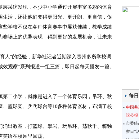
层采访发现，不少中小学通过开展丰富多彩的体育
园生活，还让他们变得更阳光、更开朗、更自信，促
这些学校不仅在各种体育赛事中屡获佳绩，教学成绩
为赛场上的优异表现，得到更好的发展机会，让未来
人”的经验，新华社记者近期深入贵州多所学校调
’成效观察”系列报道一组三篇，即日起每天播发一篇。
每日
第二小学，就像是进入了一个体育乐园，吊环、秋
墙、篮球架、乒乓球台等10多种体育器材，布满了校
中国共
议公报
市委统
涌出教室，打篮球、攀岩、玩吊环、荡秋千、骑独
察日”
声笑语在校园里回荡。