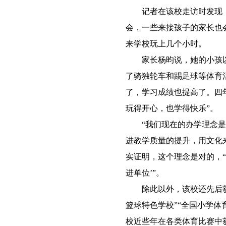
记者在该校走访时发现，
会，一些来接孩子的家长也
来学校玩上几个小时。
家长杨昀说，她的小孩以
了骑独轮车和踢足球等体育
了，学习成绩也提高了。四
玩得开心，也学得快乐”。
“我们现在的办学理念是‘
进教学质量的提升，用文化
实证明，这个理念是对的，“
进单位’”。
除此以外，该校还先后获评
篮球特色学校”“全国小学体
校近些年在各类体育比赛中