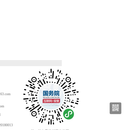
。
3.com
com
1
80013