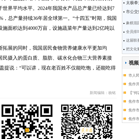
太极拳
于世界平均水平。2024年我国水产品总产量已经达到7
市公交
2.3%，总产量持续36年居全球第一。“十四五”时期，我国
象棋混
施面积达到4000万亩，设施蔬菜年产量达到2亿吨以
全员排
这届联
拓展的同时，我国居民食物营养健康水平更加均
把文化
居民摄入的蛋白质、脂肪、碳水化合物三大营养素接
视频
木盖提说：“可以讲，现在老百姓不仅能吃饱，还能吃得
市人
焦作开
新闻编辑：杨铭
【“何
焦作
焦作
焦作