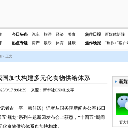
作
今日头条
汽车
旅游
经济
美食
焦作日报
新媒体矩阵
评
热点专题
房产
娱乐
体育
健康
焦作晚报
“焦作+”客户
闻
> 正文
期我国加快构建多元化食物供给体系
新
5/9/17 9:04:39 来源：新华社CNML文字
记者古一平、韩佳诺）记者从国务院新闻办公室16日
四五’规划”系列主题新闻发布会上获悉，“十四五”期间
官方
元化食物供给体系也加快构建。