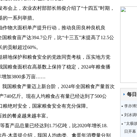
会上，农业农村部部长韩俊介绍了“十四五”时期，
基的一系列举措。
作物大面积单产提升行动，推动良田良种良机良
全国粮食亩产达394.7公斤，比“十三五”末提高了12.5公
的贡献超过60%。
耕地保护和粮食安全的党政同责考核，压实地方党
国粮食面积在高基数上保持了稳定，2024年粮食播
年增加3800多万亩……
我国粮食产量迈上新台阶，2024年全国粮食产量首次
每日
年增产740亿斤。现在人均粮食占有量已经达到了500公
口粮绝对安全，国家粮食安全有充分保障。
李亦博
刘冰调
百姓的餐桌越来越丰富。
“太极
畜产品总量已经达到1.75亿吨，比2020年增长18.
日开幕
尔丹·木盖提介绍，我国人均肉类、禽蛋年消费量分别