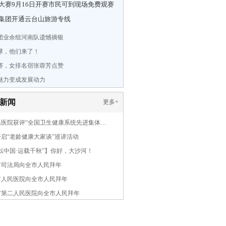
大赛9月16日开赛市民可到现场免费观赛
集团开通云台山旅游专线
团业余组河南队遗憾摘银
球，他们来了！
赛，女排名宿张蓉芳点赞
魅力变成发展动力
新闻
更多
+
民医院获评“全国卫生健康系统先进集体…
启“老龄健康大家谈”巡讲活动
以中国·运载千秋”】你好，大沙河！
市司法局向全市人民拜年
市人民医院向全市人民拜年
市第二人民医院向全市人民拜年