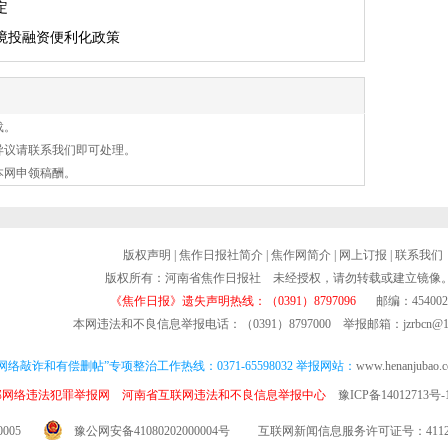
定
境投融资便利化政策
载。
异议请联系我们即可处理。
本网申领稿酬。
版权声明
|
焦作日报社简介
|
焦作网简介
|
网上订报
|
联系我们
版权所有：河南省焦作日报社 未经授权，请勿转载或建立镜像
《焦作日报》遗失声明热线：（0391）8797096
邮编：454002
本网违法和不良信息举报电话：（0391）8797000 举报邮箱：jzrbcn@16
网络敲诈和有偿删帖”专项整治工作热线：0371-65598032 举报网站：
www.henanjubao.
部网络违法犯罪举报网
河南省互联网违法和不良信息举报中心
豫ICP备14012713号-
005
豫公网安备41080202000004号
互联网新闻信息服务许可证号：411201