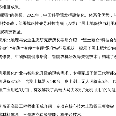
多维度成果。
猫”的美誉。2021年，中国科学院发挥建制化、体系化优势，
”科技会战，部署战略性先导科技专项（A类）“黑土地保护与利用
开展科技攻坚。
北地理与农业生态研究所所长姜明介绍，“黑土粮仓”科技会
近40年“变薄”“变瘦”“变硬”退化特征及现状；揭示了黑土肥力
沟修复、生物赋能健康培育、智能农机研发等关键技术；构建了
规模化作业与智能化升级的现实需求，专项完成了第三代智能
备375台，含测土机器人140台、皮卡测土无人运输车5台、T70
推广应用超3万亩，有效解决了高端大马力农机“无机可用”的问
所正高级工程师张玉成介绍，专项在核心技术上取得三项突破
磨材料体系，三是攻克边缘智能计算平台技术。