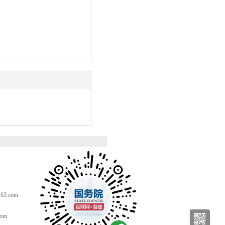
。
3.com
com