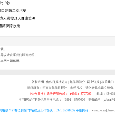
批19款
封口需防二次污染
境人员需21天健康监测
用药保障政策
转载。
有异议请联系我们即可处理。
系本网申领稿酬。
版权声明
|
焦作日报社简介
|
焦作网简介
|
网上订报
|
联系我们
版权所有：河南省焦作日报社 未经授权，请勿转载或建立镜像
《焦作日报》遗失声明热线：（0391）8797096
邮编：454002
本网违法和不良信息举报电话：（0391）8797000 举报邮箱：jzrbcn@16
网络敲诈和有偿删帖”专项整治工作热线：0371-65598032 举报网站：
www.henanjubao.