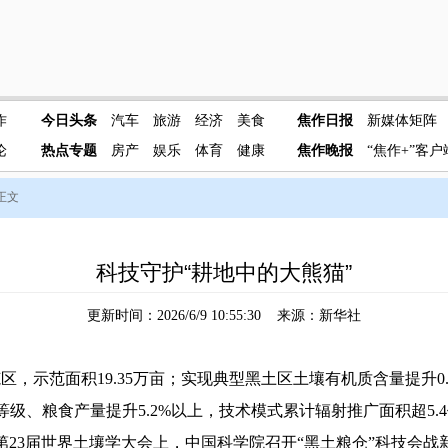
作
今日头条
汽车
旅游
经济
美食
焦作日报
新媒体矩阵
论
热点专题
房产
娱乐
体育
健康
焦作晚报
“焦作+”客户
 正文
科技守护“耕地中的大熊猫”
更新时间：2026/6/9 10:55:30 来源：新华社
示范面积19.35万亩；实现典型黑土区土壤有机质含量提升0.25
个等级、粮食产量提升5.2%以上，技术模式累计辐射推广面积超5.
23届世界土壤学大会上，中国科学院召开“黑土粮仓”科技会战