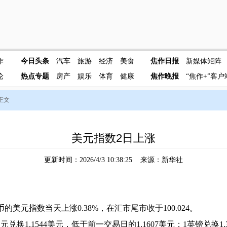
作
今日头条
汽车
旅游
经济
美食
焦作日报
新媒体矩阵
论
热点专题
房产
娱乐
体育
健康
焦作晚报
“焦作+”客户
 正文
美元指数2日上涨
更新时间：2026/4/3 10:38:25 来源：新华社
元指数当天上涨0.38%，在汇市尾市收于100.024。
1.1544美元，低于前一交易日的1.1607美元；1英镑兑换1.