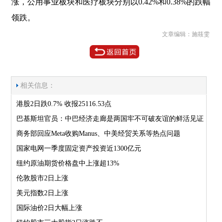
涨，公用事业板块和医疗板块分别以0.42%和0.38%的跌幅
领跌。
文章编辑：施筱雯
相关信息：
港股2日跌0.7% 收报25116.53点
巴基斯坦官员：中巴经济走廊是两国牢不可破友谊的鲜活见证
商务部回应Meta收购Manus、中美经贸关系等热点问题
国家电网一季度固定资产投资近1300亿元
纽约原油期货价格盘中上涨超13%
伦敦股市2日上涨
美元指数2日上涨
国际油价2日大幅上涨