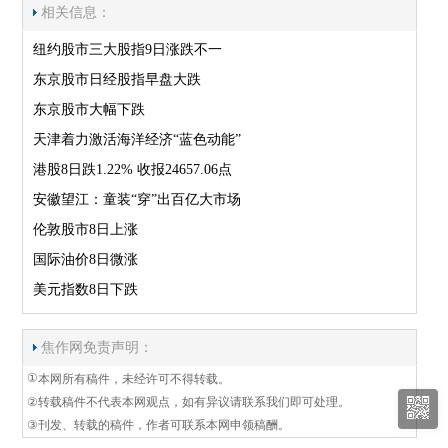
相关信息：
纽约股市三大股指9日涨跌不一
东京股市日经股指早盘大跌
东京股市大幅下跌
天津着力激活海洋经济“蓝色动能”
港股8日跌1.22% 收报24657.06点
安徽望江：童装“穿”出百亿大市场
伦敦股市8日上涨
国际油价8日微涨
美元指数8日下跌
焦作网免责声明：
①
本网所有稿件，未经许可不得转载。
②
转载稿件不代表本网观点，如有异议请联系我们即可处理。
③
刊发、转载的稿件，作者可联系本网申领稿酬。