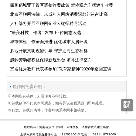
四川稻城亚丁景区调整收费政策 暂停观光车摆渡车收费
北京互联网法院：未成年人网络消费退款纠纷占比高
人社部将开展互联网企业云端招聘月活动
“最美科技工作者” 发布 10 位同志入选
城市体检工作全面推进 优化城市人居环境
多地开展文明观鲸引导 守护近海生态种群
超龄劳动者权益保障新规出台 填补法律空白
25名优秀教师代表将参加“教育家精神”2026年巡回宣讲
焦作网免责声明：
①
本网所有稿件，未经许可不得转载。
②
转载稿件不代表本网观点，如有异议请联系我们即可处理。
③
刊发、转载的稿件，作者可联系本网申领稿酬。
版权所有：河南省焦作日报社 未经授权，请勿转载或建立镜像。
互联网新闻信息服务许可证：41120180013 电话：（0391）8797000