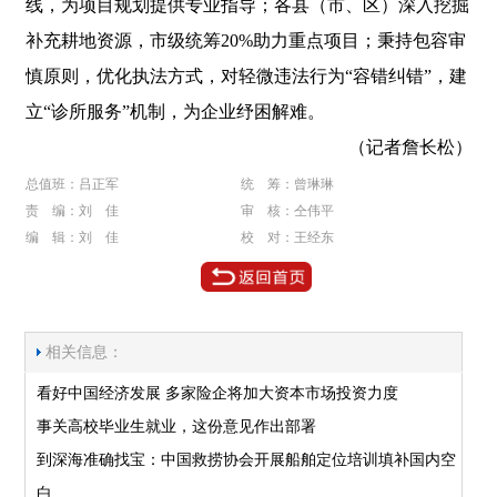
线，为项目规划提供专业指导；各县（市、区）深入挖掘
补充耕地资源，市级统筹20%助力重点项目；秉持包容审
慎原则，优化执法方式，对轻微违法行为“容错纠错”，建
立“诊所服务”机制，为企业纾困解难。
（记者詹长松）
总值班：吕正军
统 筹：曾琳琳
责 编：刘 佳
审 核：仝伟平
编 辑：刘 佳
校 对：王经东
相关信息：
看好中国经济发展 多家险企将加大资本市场投资力度
事关高校毕业生就业，这份意见作出部署
到深海准确找宝：中国救捞协会开展船舶定位培训填补国内空
白