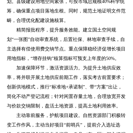
划。县级建设用地空间紧张，可按市域总规模40%科学统
筹，确保重点项目落地生根。同时，规范土地证明文件范
畴，合理优化配建设施核算。
精简报批程序，提升服务效能。建立国土空间规
划“一张图”自动审查系统，后置社保、林地审查手续，自
主选择有偿使用费交纳节点。重点保障稳经济促增长项目
用地指标，“增存挂钩”核算指标可预支上年度的50%。
加速保障环节，激活资源活力。为提升土地供应效
率，将并联开展土地供应前期工作，落实考古前置要求；
创新供地模式，推行“标准地+承诺制”、带“方案”出让，
简化不动产登记流程；针对闲置存量土地，合理放宽开发
与价款交纳限制，盘活土地资源，提高土地利用效率。
主动靠前服务，护航项目建设。自然资源部门积极转
变工作作风，主动当好项目“前哨兵”，提前介入选址选