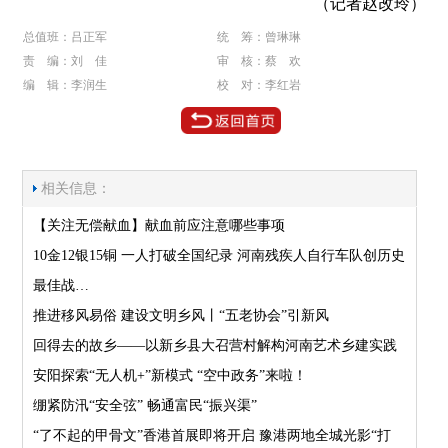
（记者赵改玲）
总值班：吕正军
统 筹：曾琳琳
责 编：刘 佳
审 核：蔡 欢
编 辑：李润生
校 对：李红岩
相关信息：
【关注无偿献血】献血前应注意哪些事项
10金12银15铜 一人打破全国纪录 河南残疾人自行车队创历史
最佳战…
推进移风易俗 建设文明乡风丨“五老协会”引新风
回得去的故乡——以新乡县大召营村解构河南艺术乡建实践
安阳探索“无人机+”新模式 “空中政务”来啦！
绷紧防汛“安全弦” 畅通富民“振兴渠”
“了不起的甲骨文”香港首展即将开启 豫港两地全城光影“打