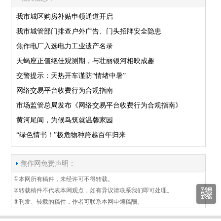
我市城区购房补贴申领通道开启
我市城管部门排查户外广告、门头招牌安全隐患
焦作电厂入选电力工业遗产名录
天蝎座正值绝佳观测期，与壮丽银河相映成趣
交警提示：天热开车谨防“情绪中暑”
网络交易平台收费行为合规指南
市场监管总局发布《网络交易平台收费行为合规指南》
黄河尾闾，为候鸟筑就温馨家园
“绿色情书！”极危物种跨越百年归来
焦作网免责声明：
①
本网所有稿件，未经许可不得转载。
②
转载稿件不代表本网观点，如有异议请联系我们即可处理。
③
刊发、转载的稿件，作者可联系本网申领稿酬。