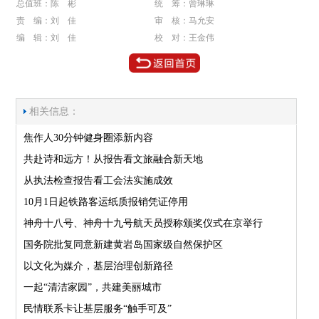
总值班：陈 彬
统 筹：曾琳琳
责 编：刘 佳
审 核：马允安
编 辑：刘 佳
校 对：王金伟
相关信息：
焦作人30分钟健身圈添新内容
共赴诗和远方！从报告看文旅融合新天地
从执法检查报告看工会法实施成效
10月1日起铁路客运纸质报销凭证停用
神舟十八号、神舟十九号航天员授称颁奖仪式在京举行
国务院批复同意新建黄岩岛国家级自然保护区
以文化为媒介，基层治理创新路径
一起“清洁家园”，共建美丽城市
民情联系卡让基层服务“触手可及”