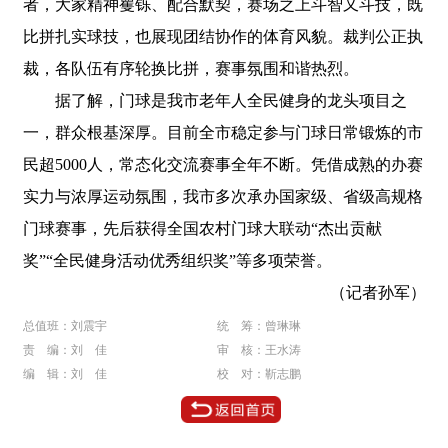
者，大家精神矍铄、配合默契，赛场之上斗智又斗技，既
比拼扎实球技，也展现团结协作的体育风貌。裁判公正执
裁，各队伍有序轮换比拼，赛事氛围和谐热烈。
据了解，门球是我市老年人全民健身的龙头项目之
一，群众根基深厚。目前全市稳定参与门球日常锻炼的市
民超5000人，常态化交流赛事全年不断。凭借成熟的办赛
实力与浓厚运动氛围，我市多次承办国家级、省级高规格
门球赛事，先后获得全国农村门球大联动“杰出贡献
奖”“全民健身活动优秀组织奖”等多项荣誉。
（记者孙军）
总值班：刘震宇
统 筹：曾琳琳
责 编：刘 佳
审 核：王水涛
编 辑：刘 佳
校 对：靳志鹏