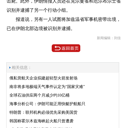
击毙。此外，伊朗情报人员还在克尔曼省和厄尔布尔士省
识别并逮捕了另一个行动小组。
报道说，另有一人试图将加兹温省军事机密带出境，
已在伊朗北部边境被识别并逮捕。
新闻编辑：刘佳
相关信息：
俄私营航天企业拟建超轻型火箭发射场
南非将多地极端天气事件认定为“国家灾难”
全球石油供应两个月减少约10亿桶
海事分析公司：伊朗可能正用快艇护航船只
特朗普：联邦机构必须优先采购美国货
韩国称霍尔木兹海峡起火船只曾遭袭