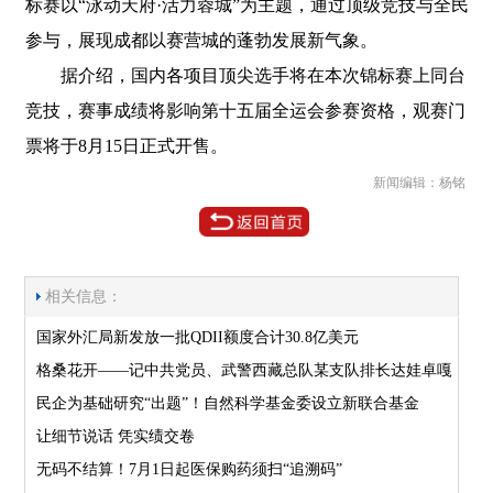
标赛以“泳动天府·活力蓉城”为主题，通过顶级竞技与全民
参与，展现成都以赛营城的蓬勃发展新气象。
据介绍，国内各项目顶尖选手将在本次锦标赛上同台
竞技，赛事成绩将影响第十五届全运会参赛资格，观赛门
票将于8月15日正式开售。
新闻编辑：杨铭
相关信息：
国家外汇局新发放一批QDII额度合计30.8亿美元
格桑花开——记中共党员、武警西藏总队某支队排长达娃卓嘎
民企为基础研究“出题”！自然科学基金委设立新联合基金
让细节说话 凭实绩交卷
无码不结算！7月1日起医保购药须扫“追溯码”