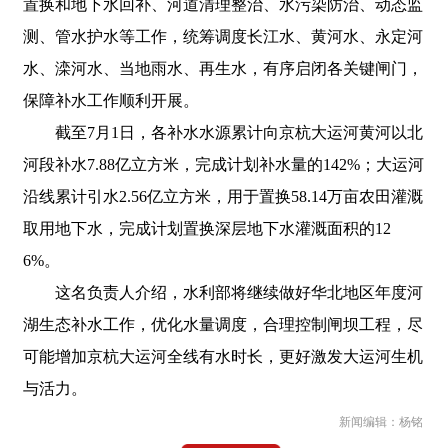
置换和地下水回补、河道清理整治、水污染防治、动态监
测、管水护水等工作，统筹调度长江水、黄河水、永定河
水、滦河水、当地雨水、再生水，有序启闭各关键闸门，
保障补水工作顺利开展。
截至7月1日，各补水水源累计向京杭大运河黄河以北
河段补水7.88亿立方米，完成计划补水量的142%；大运河
沿线累计引水2.56亿立方米，用于置换58.14万亩农田灌溉
取用地下水，完成计划置换深层地下水灌溉面积的12
6%。
这名负责人介绍，水利部将继续做好华北地区年度河
湖生态补水工作，优化水量调度，合理控制闸坝工程，尽
可能增加京杭大运河全线有水时长，更好激发大运河生机
与活力。
新闻编辑：杨铭