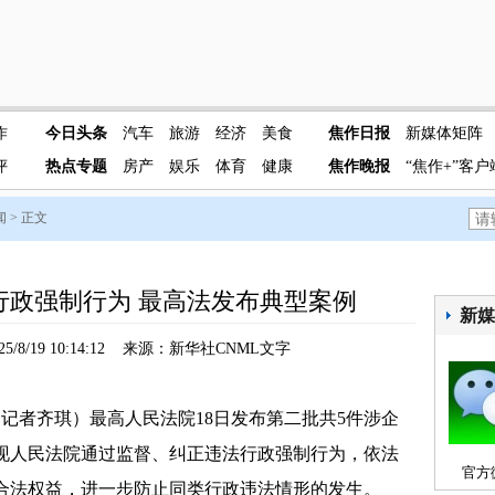
作
今日头条
汽车
旅游
经济
美食
焦作日报
新媒体矩阵
评
热点专题
房产
娱乐
体育
健康
焦作晚报
“焦作+”客户
闻
> 正文
行政强制行为 最高法发布典型案例
新
5/8/19 10:14:12 来源：新华社CNML文字
记者齐琪）最高人民法院18日发布第二批共5件涉企
现人民法院通过监督、纠正违法行政强制行为，依法
官方
合法权益，进一步防止同类行政违法情形的发生。