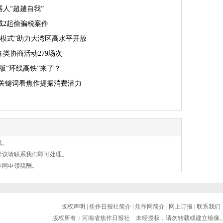
人“超越自我”
域2起偷骗税案件
模式”助力大湾区高水平开放
类协商活动279场次
版“环线高铁”来了？
个关键词看焦作提振消费潜力
载。
异议请联系我们即可处理。
本网申领稿酬。
版权声明
|
焦作日报社简介
|
焦作网简介
|
网上订报
|
联系我们
版权所有：河南省焦作日报社 未经授权，请勿转载或建立镜像