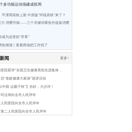
5个多功能运动场建成投用
、平漯周高铁上新 中原版“环线高铁”来了？
”发力 消费升级——三个关键词看焦作提振消费
何成为这里的“常客”
聘热潮涌丨逛着商场把工作找了
新闻
更多
+
民医院获评“全国卫生健康系统先进集体…
启“老龄健康大家谈”巡讲活动
以中国·运载千秋”】你好，大沙河！
市司法局向全市人民拜年
市人民医院向全市人民拜年
市第二人民医院向全市人民拜年