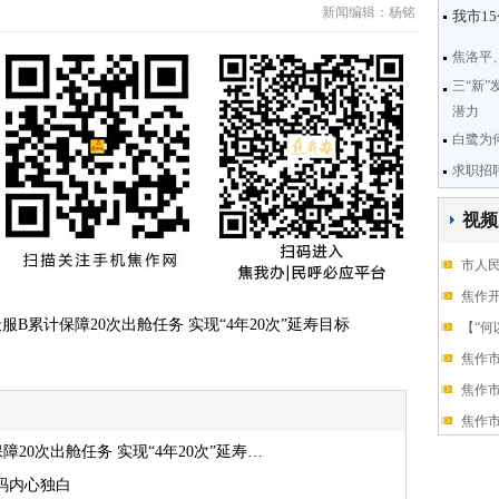
新闻编辑：杨铭
我市1
焦洛平
三“新
潜力
白鹭为
求职招
视频
市人
焦作开
B累计保障20次出舱任务 实现“4年20次”延寿目标
【“何
焦作
焦作
焦作
20次出舱任务 实现“4年20次”延寿…
码内心独白