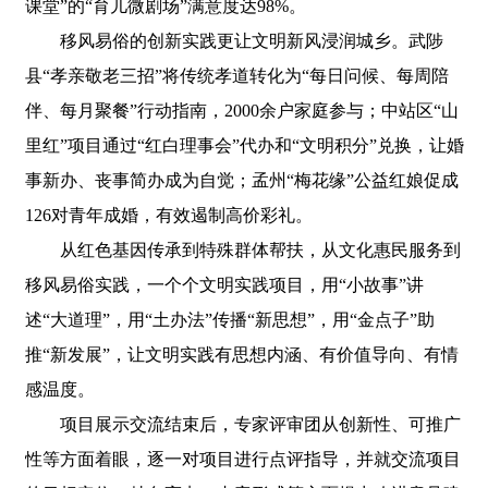
课堂”的“育儿微剧场”满意度达98%。
移风易俗的创新实践更让文明新风浸润城乡。武陟
县“孝亲敬老三招”将传统孝道转化为“每日问候、每周陪
伴、每月聚餐”行动指南，2000余户家庭参与；中站区“山
里红”项目通过“红白理事会”代办和“文明积分”兑换，让婚
事新办、丧事简办成为自觉；孟州“梅花缘”公益红娘促成
126对青年成婚，有效遏制高价彩礼。
从红色基因传承到特殊群体帮扶，从文化惠民服务到
移风易俗实践，一个个文明实践项目，用“小故事”讲
述“大道理”，用“土办法”传播“新思想”，用“金点子”助
推“新发展”，让文明实践有思想内涵、有价值导向、有情
感温度。
项目展示交流结束后，专家评审团从创新性、可推广
性等方面着眼，逐一对项目进行点评指导，并就交流项目