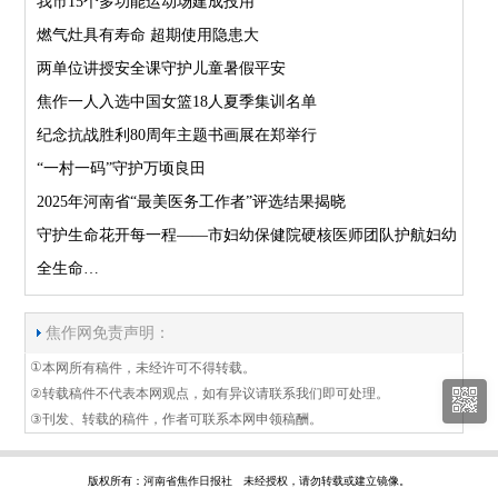
我市15个多功能运动场建成投用
燃气灶具有寿命 超期使用隐患大
两单位讲授安全课守护儿童暑假平安
焦作一人入选中国女篮18人夏季集训名单
纪念抗战胜利80周年主题书画展在郑举行
“一村一码”守护万顷良田
2025年河南省“最美医务工作者”评选结果揭晓
守护生命花开每一程——市妇幼保健院硬核医师团队护航妇幼
全生命…
焦作网免责声明：
①
本网所有稿件，未经许可不得转载。
②
转载稿件不代表本网观点，如有异议请联系我们即可处理。
③
刊发、转载的稿件，作者可联系本网申领稿酬。
版权所有：河南省焦作日报社 未经授权，请勿转载或建立镜像。