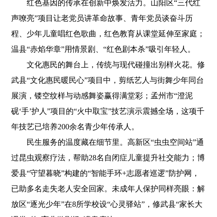
红色基因的传承在创新中焕发活力。山阳区“三代红
声嘹亮”项目让老党员讲革命故事、青年党员谈奋斗历
程、少年儿童唱红色歌曲，红色教育从课堂延伸至家庭；
温县“赤焰华章”用情景剧、“红色剧本杀”吸引年轻人。
文化惠民的舞台上，传统与现代碰撞出别样火花。修
武县“文化惠民暖民心”项目中，剪纸艺人与街舞少年同台
展演，镂空纹样与动感舞姿赢得满堂彩；孟州市“澄泥
砚‘手’护人”项目的“火中取宝”技艺演示震撼全场，这项千
年技艺已培养200余名青少年传承人。
民生服务的温度藏在细节里。高新区“虫虫空间站”通
过昆虫观察疗法，帮助28名自闭症儿童提升社交能力；博
爱县“守望暮晓”构建的“智能手环+志愿者巡逻”防护网，
已助多名走失老人安全回家。未成年人保护同样亮眼：解
放区“逐光少年”在8所学校设“心灵驿站”，修武县“家长大