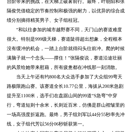
台阶带来的挑战，在天梯上破雾前行。最终，叶朝阳和张
隔俊凭借稳定的节奏控制和极强的耐力，以优异的综合成
绩分别摘得精英男子、女子组桂冠。
“和以往参加的城市越野赛不同，天门山的赛道难度
很大。特别是999级天梯，赛道陡得超出想象，全程根本
没有缓冲的机会，一踏上台阶就得闷头往前冲。爬的时候
满脑子就一个念头——撑住！”张隔俊说，赛道沿途壮丽
的风景给她带来慰藉，所有疲惫都在冲线那一刻消散。
当天上午还有约800名大众选手参加了大众组99弯天
路极限跑山赛。该赛道全长10.77公里，海拔从200米急剧
提升至1100米，选手们在盘踞山间的99道“S急弯”中穿
行，弯道短则十余米，长则近百米，仿佛是群山褶皱里的
一场高强度折返跑。最终，男子组刘军以44分55秒率先冲
线，女子组代芳以56分06秒斩获第一。