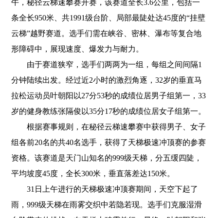
午，秘径云梯速攀赛开赛，该赛道全长3.6公里，包括一
条全长950米、共1991级台阶、局部最陡处达45度的“挂壁
云梯”越野赛道。选手们需在峡谷、密林、瀑布等复合地
形障碍中，展现速度、爆发力与耐力。
由于赛道狭窄，选手们两两为一组，每组之间间隔1
分钟陆续出发。经过近2小时的激烈角逐，32岁的垂直马
拉松运动员叶朝阳以27分53秒的成绩位居男子组第一，33
岁的健身教练张隔俊以35分17秒的成绩位居女子组第一。
根据赛事规则，在秘径云梯速攀赛中获得男子、女子
组各前20名的共40名选手，获得了天梯极速冲顶赛的参赛
资格。该赛道是天门山知名的999级天梯，分五缓四陡，
平均坡度45度，全长300米，垂直落差达150米。
31日上午进行的天梯极速冲顶赛期间，天空下起了
雨，999级天梯在雨雾交织中若隐若现。选手们克服湿滑