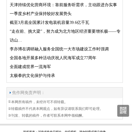
天津持续优化营商环境：靠前服务听需求，主动跟进办实事
一季度乡村产业保持较好发展势头
截至3月底全国累计发电装机容量39.6亿千瓦
“走在前、挑大梁”，努力成为北方地区经济重要增长极——专
访山…
李亦博在调研融入服务全国统一大市场建设工作时强调
全国各地开展多种活动庆祝人民海军成立77周年
全面建成世界一流海军
太极拳的文化保护与传承
焦作网免责声明：
①
本网所有稿件，未经许可不得转载。
②
转载稿件不代表本网观点，如有异议请联系我们即可处理。
③
刊发、转载的稿件，作者可联系本网申领稿酬。
版权所有：河南省焦作日报社 未经授权，请勿转载或建立镜像。