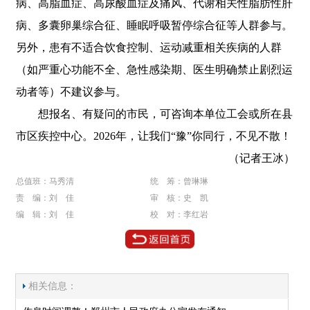
病、高脂血症、高尿酸血症及痛风、代谢相关性脂肪性肝
病、多囊卵巢综合征、睡眠呼吸暂停综合征等人群参与。
另外，患有不适合饮食控制、运动减重相关疾病的人群
（如严重心功能不全、急性感染期、医生明确禁止剧烈运
动者等）不建议参与。
想报名、有疑问的市民，可咨询本单位工会或所在县
市区疾控中心。2026年，让我们“豫”你同行，不见不散！
（记者王冰）
总值班：马秀清
统 筹：曾琳琳
责 编：刘 佳
审 核：史 凯
编 辑：刘 佳
校 对：李红岩
相关信息：