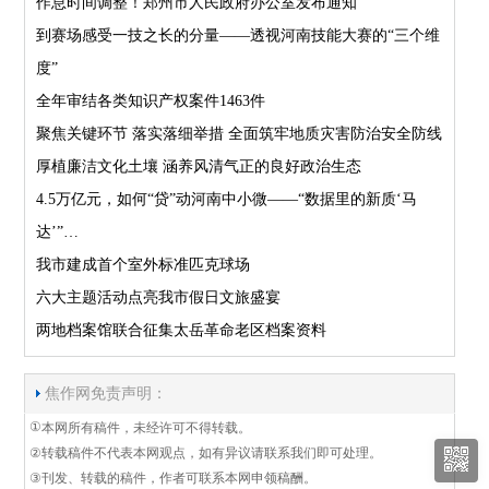
作息时间调整！郑州市人民政府办公室发布通知
到赛场感受一技之长的分量——透视河南技能大赛的“三个维
度”
全年审结各类知识产权案件1463件
聚焦关键环节 落实落细举措 全面筑牢地质灾害防治安全防线
厚植廉洁文化土壤 涵养风清气正的良好政治生态
4.5万亿元，如何“贷”动河南中小微——“数据里的新质‘马
达’”…
我市建成首个室外标准匹克球场
六大主题活动点亮我市假日文旅盛宴
两地档案馆联合征集太岳革命老区档案资料
焦作网免责声明：
①
本网所有稿件，未经许可不得转载。
②
转载稿件不代表本网观点，如有异议请联系我们即可处理。
③
刊发、转载的稿件，作者可联系本网申领稿酬。