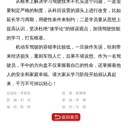
从根本上解决学习驾驶技术不扎实这个问题，一是需
要制定严格的制度，从科目设置的源头上进行改变，比如
延长学习周期，用硬性条件来制约；二是学员要从思想上
提高认识，坚决杜绝“速学论”的错误观点，加强驾驶技能
的学习，打实根基。
机动车驾驶的容错率比较低，一旦操作失误，轻则带
来经济损失，重则车毁人亡，后果不堪设想。作为一名驾
驶员，手中的方向盘不仅掌握着自己的性命，还掌握着他
人的安全和家庭幸福。请大家从学习阶段开始就认真起
来，千万不可掉以轻心！
总值班：李相宜
统 筹：曾琳琳
责 编：刘 佳
审 核：李 琳
编 辑：陈 婷
校 对：马 丽