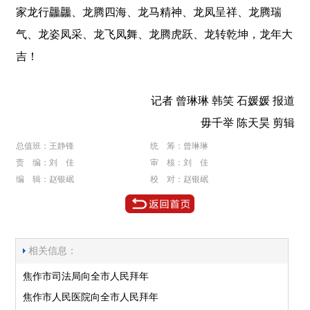
家龙行龘龘、龙腾四海、龙马精神、龙凤呈祥、龙腾瑞
气、龙姿凤采、龙飞凤舞、龙腾虎跃、龙转乾坤，龙年大
吉！
记者 曾琳琳 韩笑 石媛媛 报道
毋千举 陈天昊 剪辑
总值班：王静锋
统 筹：曾琳琳
责 编：刘 佳
审 核：刘 佳
编 辑：赵银岷
校 对：赵银岷
相关信息：
焦作市司法局向全市人民拜年
焦作市人民医院向全市人民拜年