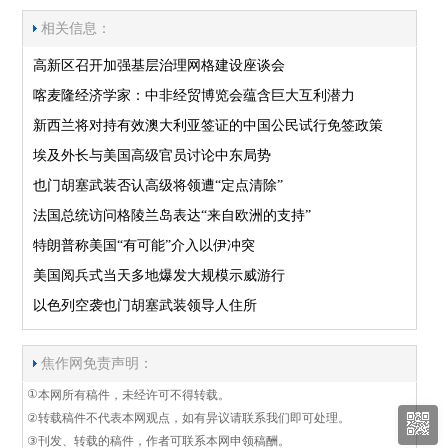
相关信息：
高新区召开加强基层治理网格建设座谈会
喀麦隆经济学家：中非经贸博览会蕴含巨大互利潜力
新西兰将对持有效澳大利亚签证的中国公民试行免签政策
埃及外长与美国高级官员讨论中东局势
也门胡塞武装否认高级将领遭“定点清除”
法国总统访问格陵兰岛表达“来自欧洲的支持”
特朗普称美国“有可能”介入以伊冲突
美国阅兵式当天多地爆发大规模示威游行
以色列空袭也门胡塞武装领导人住所
焦作网免责声明：
①
本网所有稿件，未经许可不得转载。
②
转载稿件不代表本网观点，如有异议请联系我们即可处理。
③
刊发、转载的稿件，作者可联系本网申领稿酬。