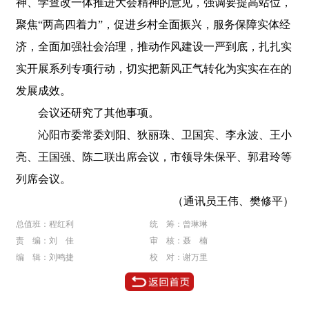
神、学查改一体推进大会精神的意见，强调要提高站位，
聚焦“两高四着力”，促进乡村全面振兴，服务保障实体经
济，全面加强社会治理，推动作风建设一严到底，扎扎实
实开展系列专项行动，切实把新风正气转化为实实在在的
发展成效。
会议还研究了其他事项。
沁阳市委常委刘阳、狄丽珠、卫国宾、李永波、王小
亮、王国强、陈二联出席会议，市领导朱保平、郭君玲等
列席会议。
（通讯员王伟、樊修平）
总值班：程红利
统 筹：曾琳琳
责 编：刘 佳
审 核：聂 楠
编 辑：刘鸣捷
校 对：谢万里