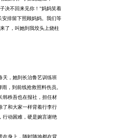
子决不回来见你！”妈妈笑着
长安排留下照顾妈妈。我们等
回来了，叫她到我坟头上烧柱
春天，她到长治鲁艺训练班
弹雨，到前线抢救照料伤员。
长韩秩吾也在报社，担任材
除了和大家一样背着行李行
，行动困难，硬是婉言谢绝
带在身上，随时随地都在背