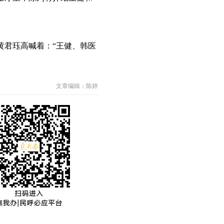
黄君珏高喊着：“王健、韩医
文章编辑：陈婷