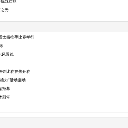
阳抗战壮歌
市之光
届太极推手比赛举行
浓
化风景线
八段锦比赛在焦开赛
接力”活动启动
始招募
术殿堂