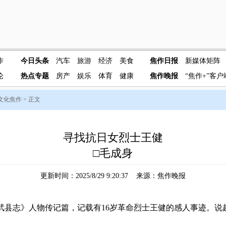
作
今日头条
汽车
旅游
经济
美食
焦作日报
新媒体矩阵
论
热点专题
房产
娱乐
体育
健康
焦作晚报
“焦作+”客户
文化焦作
> 正文
寻找抗日女烈士王健
□毛成身
更新时间：2025/8/29 9:20:37 来源：焦作晚报
修武县志》人物传记篇，记载有16岁革命烈士王健的感人事迹。说