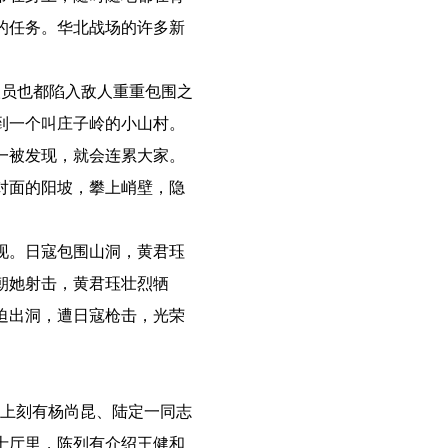
的任务。华北战场的许多新
人员也都陷入敌人重重包围之
到一个叫庄子岭的小山村。
一被发现，就会连累大家。
对面的阳坡，攀上峭壁，隐
现。日寇包围山洞，黄君珏
朝她射击，黄君珏壮烈牺
迫出洞，遭日寇枪击，光荣
身上刻有杨尚昆、陆定一同志
士厅里，陈列有介绍王健和