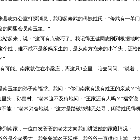
志办公室打探消息，我聊起修武的稀缺姓氏：“修武有一单门
命的同盟会员南玉笙。”
起来，说：“这可有点碰巧了。我记得王健同志刚到根据地时
这个姓，难不成不是爹妈亲生的，是从南方抱来的小丫头，还给她
？”
可能。南家就住在小梁庄，离这只1公里，咱去问问。”说着，
玉笙的孙子南福堂。我问：“你们南家有没有姓王的亲戚？”他
“山里头，孙窑村。”老常迫不及待地问：“王家还有人吗？”福堂
“咋不能！”老常兴奋地说：“这才是踏破铁鞋无处寻，闲话姓氏得机
到南家，一位白发苍苍的老太太向我们讲述她的家庭情况：
爷是个老秀才。我爸爸学名王廷梧，我爷爷一直供他上学。大