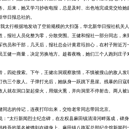
务。后来，她又学习抄收电报，总是及时、出色地完成党交给她
新华日报总社的。
对我太行根据地发动了空前规模的大扫荡，华北新华日报社机关
牲，报社人员化整为零，分散突围。王健和报社一部分同志，来
伤员和干部，几天后，报社总会计黄君珏担心，在村子附近万
员王健一商量，决定另换地方。趁着夜晚，她们三个人跑到庄子
，四处搜索。下午，王健出洞观察敌情，不慎被搜山的敌人发
打伤三个敌人。子弹打光后，她纵身一跃跳下悬崖。残暴的日寇
敌人就在洞口架起柴火，用烟火熏，并向洞里不停射击。两人被
同志的传记，连夜打印出来，交给老常同志带回北京。
说：“太行新闻烈士纪念碑，在左权县麻田镇清漳河畔落成，碑
韩秩吾的英名被镌刻在碑身上。麻田镇八路军总部纪念馆新闻烈