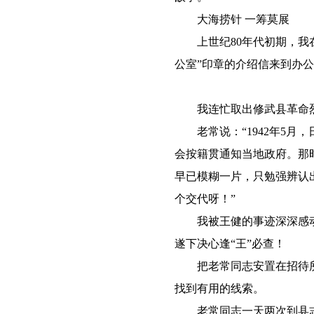
大海捞针 一筹莫展
上世纪80年代初期，我在
公室”印章的介绍信来到办
我连忙取出修武县革命烈
老常说：“1942年5月
会按籍贯通知当地政府。那
早已模糊一片，只勉强辨认
个交代呀！”
我被王健的事迹深深感动
遂下决心逢“王”必查！
把老常同志安置在招待所
找到有用的线索。
老常同志一天两次到县志