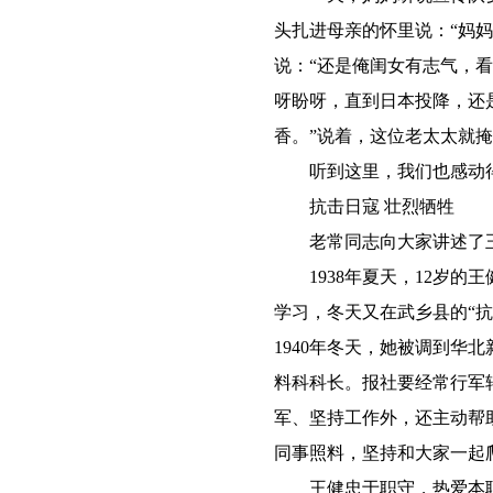
头扎进母亲的怀里说：“妈
说：“还是俺闺女有志气，
呀盼呀，直到日本投降，还
香。”说着，这位老太太就
听到这里，我们也感动得
抗击日寇 壮烈牺牲
老常同志向大家讲述了王
1938年夏天，12岁的
学习，冬天又在武乡县的“
1940年冬天，她被调到
料科科长。报社要经常行军
军、坚持工作外，还主动帮
同事照料，坚持和大家一起
王健忠于职守，热爱本职