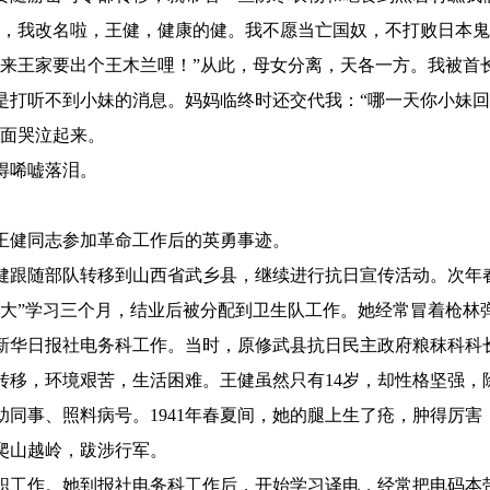
妈，我改名啦，王健，健康的健。我不愿当亡国奴，不打败日本鬼
看来王家要出个王木兰哩！”从此，母女分离，天各一方。我被首
是打听不到小妹的消息。妈妈临终时还交代我：“哪一天你小妹
掩面哭泣起来。
唏嘘落泪。
健同志参加革命工作后的英勇事迹。
王健跟随部队转移到山西省武乡县，继续进行抗日宣传活动。次年
抗大”学习三个月，结业后被分配到卫生队工作。她经常冒着枪林
华北新华日报社电务科工作。当时，原修武县抗日民主政府粮秣科科
转移，环境艰苦，生活困难。王健虽然只有14岁，却性格坚强，
助同事、照料病号。1941年春夏间，她的腿上生了疮，肿得厉害
爬山越岭，跋涉行军。
工作。她到报社电务科工作后，开始学习译电，经常把电码本