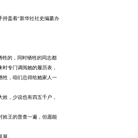
持盖着“新华社社史编纂办
牺牲的，同时牺牲的同志都
来时专门调阅她的履历表，
牺牲，咱们总得给她家人一
大姓，少说也有四五千户，
村姓王的普查一遍，但愿能
莫展。