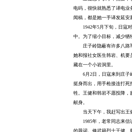
电码，很快就熟悉了译电业
闻稿，都是她一手译发延安
1942年5月下旬，日寇
中。为了缩小目标，减少牺
庄子岭隐蔽有许多八路军
她和报社女医生韩岩、机要
藏在一个小岩洞里。
6月2日，日寇来到庄子岭
挺身而出，用手枪接连打死
牲。王健和韩岩不愿投降，
献身。
当天下午，我赶写出王健
1985年，老常同志来信
的题词。修武籍烈士王健、