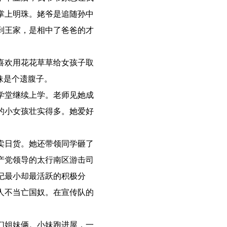
掌上明珠。姥爷是追随孙中
到王家，是相中了爸爸的才
喜欢用花花草草给女孩子取
妹是个遗腹子。
学堂继续上学。老师见她成
的小女孩壮实得多。她爱好
。
卖日货。她还带领同学砸了
产党领导的太行南区游击司
纪最小却最活跃的积极分
人不当亡国奴。在宣传队的
们姐妹俩。小妹跑进屋，一