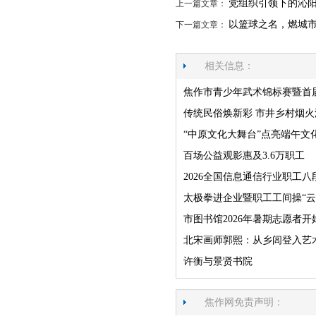
党组织引领下的沁
上一篇文章：
以篮球之名，燃城
下一篇文章：
相关信息：
焦作市青少年武术锦标赛暨首
传统民俗焕新彩 市井乡村烟火
“中原文化大舞台”点亮端午文
百场公益观影惠及3.6万职工
2026全国信息通信行业职工
太极拳进企业暨职工工间操“云
市图书馆2026年暑期志愿者开
北宋画师郭熙：从乡闾登入艺
许衡与景贤书院
焦作网免责声明：