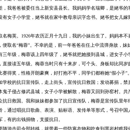
差，我爸爸被委任当上新安县县长。我妈妈学名瑞卿，是姥爷的
没有女子小学堂，姥爷就在家中教母亲识字念书。姥爷把女儿嫁
梅英。1926年农历正月十九日，我的小妹出生了。妈妈本不
，便取名“梅蓉”。不幸的是，前一年爸爸在任上中流弹身故，妹
三年级，梅蓉该上四年级了，姥爷就把她接到县城，进女子小
，直接读五年级。梅蓉当时只有十来岁，可个头、身板却比同岁
比赛得奖，性格开朗豪爽，好打抱不平，同学们都称她“假小子”
学校的抗日宣传队，走上街头，宣传抗日救国；发动募捐，禁
本鬼子侵占修武县城，女子小学被解散，梅蓉又回到孙窑村。共
众抗日救国。我和妹妹都参加了抗日宣传队，梅蓉是宣传队里年
岭，通过唱抗日歌曲、表演、贴标语、发传单等形式，号召中国
军，有的出钱捐物，支援抗日。
随游击司令部转移，就带着一些防寒衣物和吃食到黑岩村瞧我