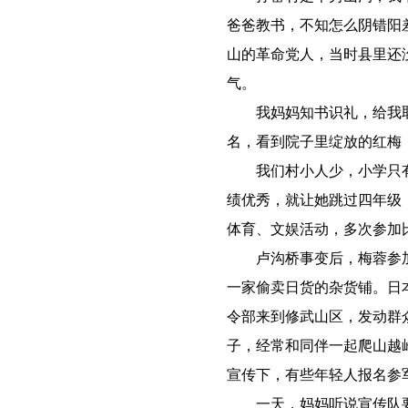
爸爸教书，不知怎么阴错阳
山的革命党人，当时县里还
气。
我妈妈知书识礼，给我取名
名，看到院子里绽放的红梅
我们村小人少，小学只有
绩优秀，就让她跳过四年级
体育、文娱活动，多次参加
卢沟桥事变后，梅蓉参加
一家偷卖日货的杂货铺。日
令部来到修武山区，发动群
子，经常和同伴一起爬山越
宣传下，有些年轻人报名参
一天，妈妈听说宣传队要