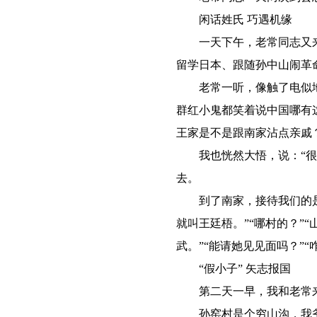
闲话姓氏 巧遇机缘
一天下午，老常同志又来县
留学日本、跟随孙中山闹革
老常一听，像触了电似地站
群红小鬼都笑着说中国哪有
王家是不是跟南家沾点亲戚
我也恍然大悟，说：“很有
去。
到了南家，接待我们的是南
就叫王廷梧。”“哪村的？”
武。”“能请她见见面吗？”
“假小子” 矢志报国
第二天一早，我和老常来
孙窑村是个穷山沟，我爷