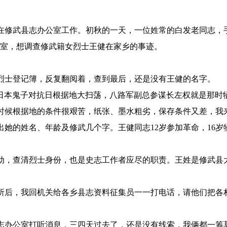
修武县志办公室工作。初秋的一天，一位姓常的白发老同志，手
公室，想调查修武籍女烈士王健在家乡的事迹。
士登记簿，反复翻阅着，查到最后，还是没有王健的名字。
，日本鬼子对抗日根据地大扫荡，八路军副总参谋长左权就是那时
时候根据地的条件很艰苦，纸张、墨水粗劣，保存条件又差，我
出她的姓名、年龄及修武几个字。王健同志12岁参加革命，16岁
，查清烈士身份，也是史志工作者应尽的职责。王姓是修武县
后，我回机关给各乡县志资料征集员一一打电话，请他们把各
办公室打听消息，三四天过去了，还是没有线索，我俩都一筹