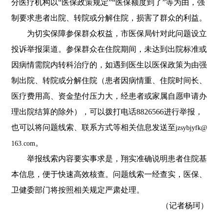
分医疗机构以“医保政策规定”“医保额度到了”等为由，强
制要求患者出院、转院或分解住院，损害了群众的利益。
为切实保障参保群众权益，市医保局针对此问题设立
投诉举报渠道。参保群众在住院期间，未达到出院标准或
因病情需院内转科治疗的，如遇到医生以医保政策为由强
制出院、转院或分解住院（患者因病情重、住院时间长、
医疗费用高、资金垫付压力大，经患者或家属自愿申请办
理出院结算的除外），可以拨打电话8826566进行举报，
也可以将问题线索、联系方式等相关信息发送至
jzsybjyfk@
。
163.com
举报线索内容要实事求是，翔实准确说明患者住院基
本信息，便于快速高效核查。问题线索一经查实，医保、
卫健委部门将按照相关规定严肃处理。
（记者杨珂）