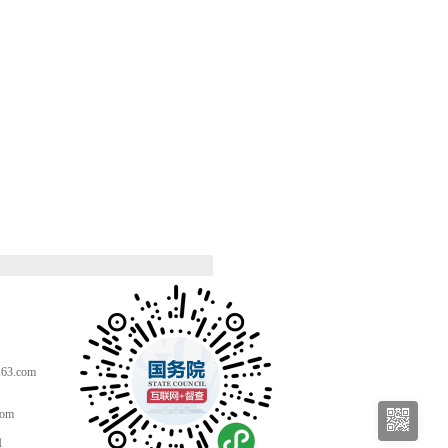
。
3.com
com
1