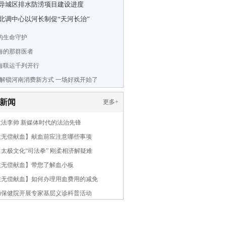
导城区排水防涝项目建设进度
北调中心以河长制促“天河长治”
的生命守护
海的那群医者
海联运千列开行
+”解锁河南消费新方式 一场好戏开始了
新闻
更多
+
政法李帅 新媒体时代的法治先锋
注无偿献血】献血前应注意哪些事项
太极文化“司法拳” 刚柔相济解疑难
注无偿献血】带您了解血小板
注无偿献血】如何办理用血费用的减免
幼保健院开展专家基层义诊科普活动