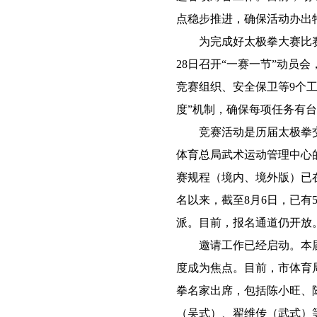
点稳步推进，确保活动办出
为完成好太极拳大赛比赛
28日召开“一赛一节”动员
竞赛组织、安全保卫等9个
度”机制，确保每项任务有
竞赛活动是历届太极拳交
体育总局武术运动管理中心
赛规程（境内、境外版）已
名以来，截至8月6日，已有
派。目前，报名通道仍开放
邀请工作已经启动。本届“
度成为焦点。目前，市体育
拳名家出席，包括陈小旺、
（吴式）、翟维传（武式）