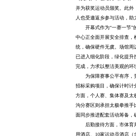
并为获奖运动员颁奖。此外
人也受邀返乡参与活动，助
开幕式作为“一赛一节”的
中心正全面开展安全排查，
统，确保硬件无虞。场馆周
已进入细化阶段，绿化提升
完成，力求以整洁美观的环
为保障赛事公平有序，竞
招标采购项目，确保计时计
方面，个人赛、集体赛及太
沟分赛区则承担太极拳推手
面同步推进配套活动筹备，确
后勤接待方面，市体育局
用酒店、10家运动员酒店（