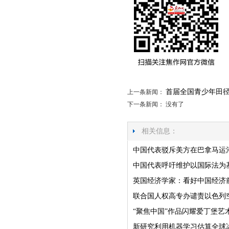
首届全国青少年田径
上一条新闻：
下一条新闻： 没有了
相关信息：
中国代表驳斥美方在巴拿马运
中国代表呼吁维护以国际法为
英国经济学家：看好中国经济
联合国人权高专办谴责以色列
“聚焦中国”作品闪耀爱丁堡艺
新研究利用机器学习估算全球