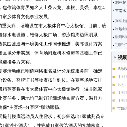
刘冰督
，焦作籍体育界知名人士柴云龙、李根、吴强、李红4
市南水
力家乡体育文化事业发展。
列车上
重头戏，场地设在市太极体育中心太极馆。目前，该
跨越山
检修水电设施，维修太极广场、游泳馆周边照明系
洛阳铁
边氛围营造与环境美化工作同步推进，美陈设计方案
“演艺
按区域分步实施，体育场附近树木修剪等基础工作已
视频
境迎接各方来宾。
武陟
赛活动组已明确网络报名及计分系统服务商，确定
【关
分设备、奖牌证书等物资按时到位。在赛事场地安排
温县：
极精英赛将在市太极体育中心太极馆举行，温县陈家
【关
比赛任务，两地均已制订详细场地布置方案，温县方
【关
保“主赛场+分赛区”联动顺畅。
市妇
提前摸底运动员入住需求，初步筛选出1家裁判员专
含1家涉外酒店），并完成11家候选酒店的实地核查，