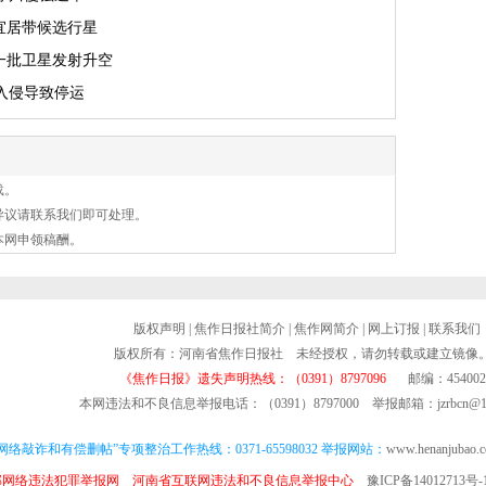
宜居带候选行星
一批卫星发射升空
入侵导致停运
载。
异议请联系我们即可处理。
本网申领稿酬。
版权声明
|
焦作日报社简介
|
焦作网简介
|
网上订报
|
联系我们
版权所有：河南省焦作日报社 未经授权，请勿转载或建立镜像
《焦作日报》遗失声明热线：（0391）8797096
邮编：454002
本网违法和不良信息举报电话：（0391）8797000 举报邮箱：jzrbcn@16
网络敲诈和有偿删帖”专项整治工作热线：0371-65598032 举报网站：
www.henanjubao.
部网络违法犯罪举报网
河南省互联网违法和不良信息举报中心
豫ICP备14012713号-