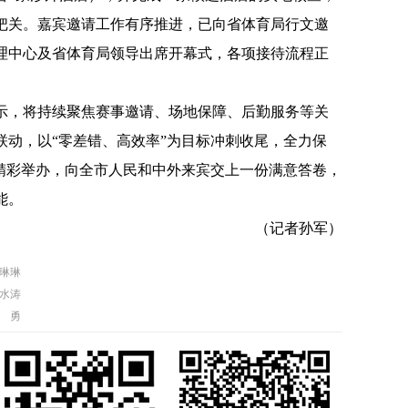
把关。嘉宾邀请工作有序推进，已向省体育局行文邀
理中心及省体育局领导出席开幕式，各项接待流程正
，将持续聚焦赛事邀请、场地保障、后勤服务等关
联动，以“零差错、高效率”为目标冲刺收尾，全力保
、精彩举办，向全市人民和中外来宾交上一份满意答卷，
能。
（记者孙军）
琳琳
水涛
 勇