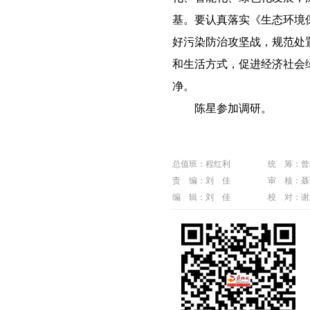
基。要认真落实《生态环境
好污染防治攻坚战，规范处
和生活方式，促进经济社会
净。
陈星参加调研。
总值班：程红利
统 筹：曾
责 编：刘 佳
审 核：聂
编 辑：刘 佳
校 对：谢