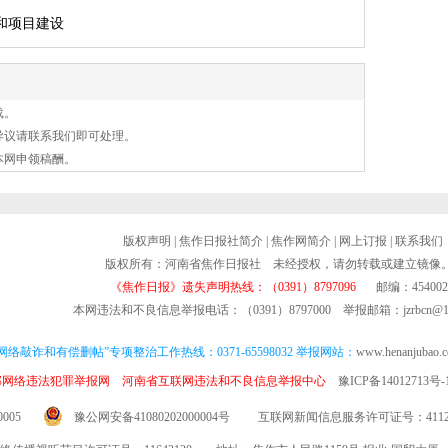
和项目建设
载。
异议请联系我们即可处理。
本网申领稿酬。
版权声明
|
焦作日报社简介
|
焦作网简介
|
网上订报
|
联系我们
版权所有：河南省焦作日报社 未经授权，请勿转载或建立镜像
《焦作日报》遗失声明热线：（0391）8797096
邮编：454002
本网违法和不良信息举报电话：（0391）8797000 举报邮箱：jzrbcn@16
网络敲诈和有偿删帖”专项整治工作热线：0371-65598032 举报网站：
www.henanjubao.
部网络违法犯罪举报网
河南省互联网违法和不良信息举报中心
豫ICP备14012713号-
005
豫公网安备41080202000004号
互联网新闻信息服务许可证号：411201