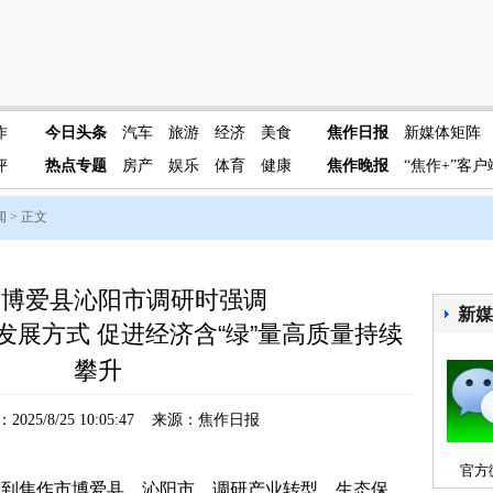
作
今日头条
汽车
旅游
经济
美食
焦作日报
新媒体矩阵
评
热点专题
房产
娱乐
体育
健康
焦作晚报
“焦作+”客户
闻
> 正文
到博爱县沁阳市调研时强调
新
发展方式 促进经济含“绿”量高质量持续
攀升
025/8/25 10:05:47 来源：焦作日报
官方
到焦作市博爱县、沁阳市，调研产业转型、生态保