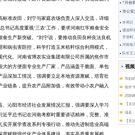
7月份
市公安
标准农田，刘宁与家庭农场负责人深入交流，详细
本周日
总书记高度重视‘三农’工作，要求河南扛牢粮食安全
通道即
粮食生产新突破。”刘宁说，要推动良田良种良法良机
齐资料
河南第
理和病虫害防控，科学打造玉米秸秆综合利用模式，
队长王
现代化。河南省博农实业集团有限公司所属的焦作市
较大的方便面专业生产厂家，产品涵盖干脆面、单包
视频
产品深加工情况，强调要立足本地资源禀赋，培育壮
市妇
产业链条，提升农产品附加值，有效带动小农户融入
焦作“
武陟
【关
、沁阳市经济社会发展情况汇报，强调要深入学习
温县：
习近平总书记在河南考察时重要讲话精神，完整、准
【关
扎实开展学查改系列专项行动，推动先进制造业高端
深度赋能现代化产业体系建设，夯实高质量发展根