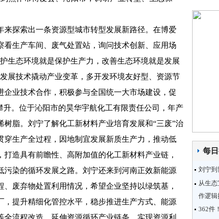
来探索出一条资源型城市转型发展新路径。在博爱
察看生产车间、废气处置站，询问技术创新、应用场
保护生态环境就是保护生产力，改善生态环境就是发展
色发展技术撬动产业变革，多开发环境友好型、资源节
进企业技术合作，积极参与全国统一大市场建设，促
续攀升。位于沁阳市的昊华宇航化工有限责任公司，年产
乙烯树脂。刘宁了解化工新材料产业培育发展和“三废”治
贯穿生产全过程，因地制宜发展新质生产力，推动低
每日
，打造具有前瞻性、高附加值的化工新材料产业链，
刘宁到
低污染的循环发展之路。刘宁还来到河南正效新能源
从生态
程、废弃物处置利用情况，希望企业坚持以绿筑基，
作逻辑
厂，提升精细化管控水平，稳步推进生产方式、能源
362
等全流程改造，延伸资源循环产业链条，实现资源利