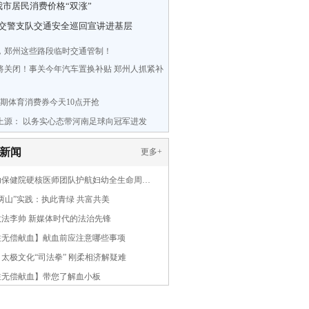
我市居民消费价格“双涨”
交警支队交通安全巡回宣讲进基层
，郑州这些路段临时交通管制！
将关闭！事关今年汽车置换补贴 郑州人抓紧补
3期体育消费券今天10点开抢
上源： 以务实心态带河南足球向冠军进发
新闻
更多
+
幼保健院硬核医师团队护航妇幼全生命周…
两山”实践：执此青绿 共富共美
政法李帅 新媒体时代的法治先锋
注无偿献血】献血前应注意哪些事项
太极文化“司法拳” 刚柔相济解疑难
注无偿献血】带您了解血小板