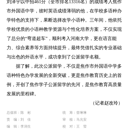
刘泽宇以中招461分（全市排名13316名）的成绩考入焦作
市外国语中学，彼时英语成绩薄弱的他，在学校多语种办
学特色的支持下，果断选择改学小语种。三年间，他依托
学校优质的小语种教学资源与个性化培养方案，不仅实现
了总分的“弯道超车”，顺利考入河南大学，更在语言能
力、综合素养等方面持续提升，最终凭借扎实的专业基础
与出色的外语水平，成功拿到了公派留学名额。
据了解，此次公派留学，不仅是焦作市外国语中学多
语种特色办学发展的全新突破，更是焦作教育历史上的首
例，开创了焦作学子公派留学的先河，是焦作教育高质量
发展的里程碑。
（记者赵改玲）
总值班：陈 彬
统 筹：曾琳琳
责 编：刘 佳
审 核：马允安
编 辑：李润生
校 对：王 莹