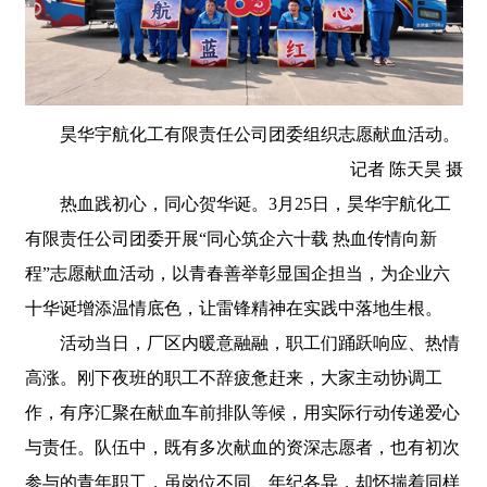
昊华宇航化工有限责任公司团委组织志愿献血活动。
记者 陈天昊 摄
热血践初心，同心贺华诞。3月25日，昊华宇航化工
有限责任公司团委开展“同心筑企六十载 热血传情向新
程”志愿献血活动，以青春善举彰显国企担当，为企业六
十华诞增添温情底色，让雷锋精神在实践中落地生根。
活动当日，厂区内暖意融融，职工们踊跃响应、热情
高涨。刚下夜班的职工不辞疲惫赶来，大家主动协调工
作，有序汇聚在献血车前排队等候，用实际行动传递爱心
与责任。队伍中，既有多次献血的资深志愿者，也有初次
参与的青年职工，虽岗位不同、年纪各异，却怀揣着同样