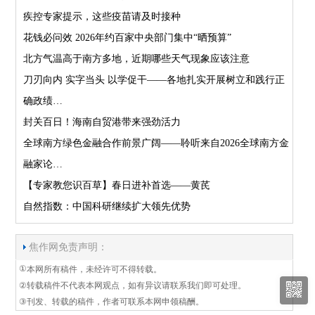
疾控专家提示，这些疫苗请及时接种
花钱必问效 2026年约百家中央部门集中“晒预算”
北方气温高于南方多地，近期哪些天气现象应该注意
刀刃向内 实字当头 以学促干——各地扎实开展树立和践行正
确政绩…
封关百日！海南自贸港带来强劲活力
全球南方绿色金融合作前景广阔——聆听来自2026全球南方金
融家论…
【专家教您识百草】春日进补首选——黄芪
自然指数：中国科研继续扩大领先优势
焦作网免责声明：
①
本网所有稿件，未经许可不得转载。
②
转载稿件不代表本网观点，如有异议请联系我们即可处理。
③
刊发、转载的稿件，作者可联系本网申领稿酬。