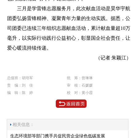
三月是学雷锋志愿服务月，此次献血活动是昊华宇航
团委弘扬雷锋精神、凝聚青年力量的生动实践。据悉，公
司团委已连续三年组织志愿献血活动，累计献血量超10万
毫升，以实际行动践行公益初心，彰显国企社会责任，让
爱心暖流持续传递。
（记者 朱颖江）
总值班：胡培军
统 筹：曾琳琳
责 编：刘 佳
审 核：石媛媛
编 辑：陈 婷
校 对：黄小霞
相关信息：
生态环境部等部门携手共促民营企业绿色低碳发展